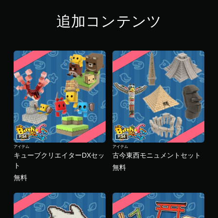
.
0
追加コンテンツ
4
で
す
PS4
PS4
アイテム
アイテム
キューブクリエイターDXセッ
古今東西モニュメントセット
ト
無料
無料