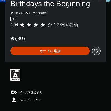
Birthdays the Beginning
アークシステムワークス株式会社
PS4
4.04
1.2K件の評価
評
価
数
¥5,907
は
1
.
カートに追加
2
K
、
平
均
評
価
は
5
段
ゲーム内課金あり
階
1人のプレイヤー
中
の
4