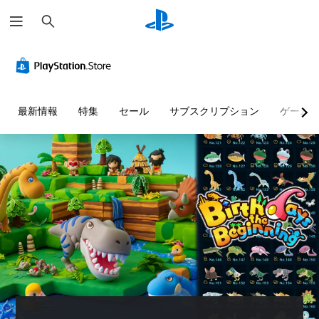
検
索
最新情報
特集
セール
サブスクリプション
ゲーム