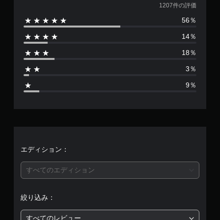
価
1207件の評価
56％
数
14％
は
18％
1
3％
2
9％
0
7
、
平
エディション：
均
すべてのエディション
評
絞り込み：
価
すべてのレビュー