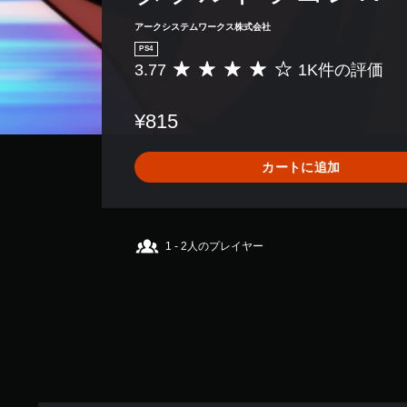
アークシステムワークス株式会社
PS4
3.77
1K件の評価
評
価
数
¥815
は
1
K
カートに追加
、
平
均
評
価
1 - 2人のプレイヤー
は
5
段
階
中
の
3
.
7