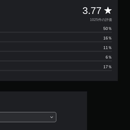
評
3.77
価
1025件の評価
50％
数
16％
は
11％
1
6％
17％
0
2
5
、
平