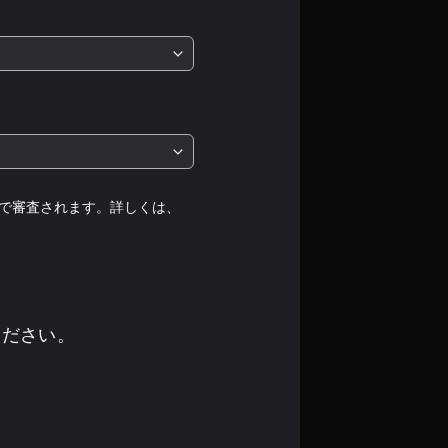
均
評
価
は
5
段
で審査されます。詳しくは、
階
中
の
ください。
3
.