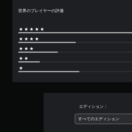
7
で
世界のプレイヤーの評価
す
エディション：
すべてのエディション