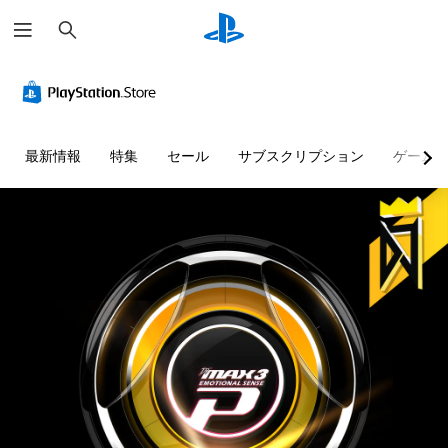
検
索
最新情報
特集
セール
サブスクリプション
ゲーム