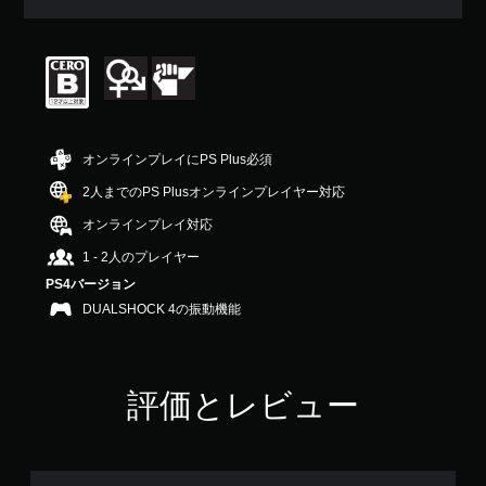
均
評
価
は
5
段
階
中
オンラインプレイにPS Plus必須
の
4
2人までのPS Plusオンラインプレイヤー対応
.
オンラインプレイ対応
8
8
1 - 2人のプレイヤー
で
PS4バージョン
す
DUALSHOCK 4の振動機能
評価とレビュー