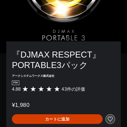
『DJMAX RESPECT』 
PORTABLE3パック
アークシステムワークス株式会社
PS4
4.88
43件の評価
評
価
数
¥1,980
は
4
3
カートに追加
、
平