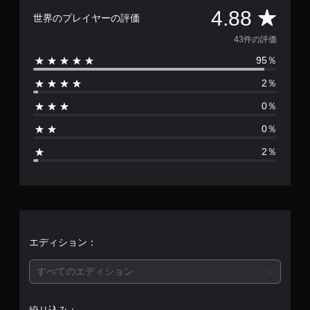
評
4.88
世界のプレイヤーの評価
価
43件の評価
95％
数
2％
は
0％
4
0％
3
2％
、
平
均
評
エディション：
価
すべてのエディション
は