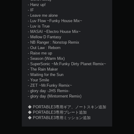
- Hanz up!
- IF
- Leave me alone
- Luv Flow ~Funky House Mix~
- Luv is True
- MASAI ~Electro House Mix~
- Mellow D Fantasy
- NB Ranger : Nonstop Remix
- Out Law : Reborn
- Raise me up
- Season (Warm Mix)
- SuperSonic ~Mr.Funky Dirty Planet Remix~
- The Rain Maker
- Waiting for the Sun
- Your Smile
- ZET ~Mr.Funky Remix~
- glory day -JHS Remix-
- glory day (Mintorment Remix)
◆ PORTABLE3専用ギア、ノートスキン追加
◆ PORTABLE3専用プレート追加
◆ PORTABLE3専用ミッション追加