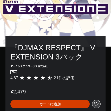
『DJMAX RESPECT』 V 
EXTENSION 3パック
アークシステムワークス株式会社
PS4
4.67
21件の評価
評
価
数
¥2,479
は
2
1
カートに追加
、
平