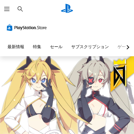
検
索
最新情報
特集
セール
サブスクリプション
ゲーム