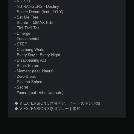
- KICK IT
- NB RANGERS - Destiny
- Space Dream (feat. J.O.Y)
- Set Me Free
- Bambi - DJMAX Edit -
- Tic! Tac! Toe!
- Emerge
- Fundamental
- STEP
- Charming World
- Every Day ~ Every Night
- Disappearing Act
- Bright Future
- Moment (feat. Nauts)
- Zero-Break
- Plasma Sphere
- Secret
- #mine (feat. Riho Iwamoto)
◆ V EXTENSION 3専用ギア、ノートスキン追加
◆ V EXTENSION 3専用プレート追加