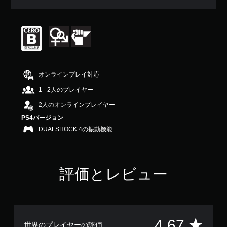
均
評
価
は
5
段
階
中
オンラインプレイ対応
の
4
1 - 2人のプレイヤー
.
2人のオンラインプレイヤー
6
7
PS4バージョン
で
DUALSHOCK 4の振動機能
す
評価とレビュー
評
4.67
世界のプレイヤーの評価