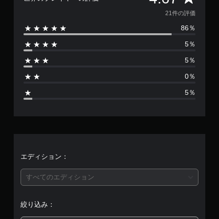
価
21件の評価
86％
数
5％
は
5％
2
0％
1
5％
、
平
均
評
エディション：
価
すべてのエディション
は
絞り込み：
5