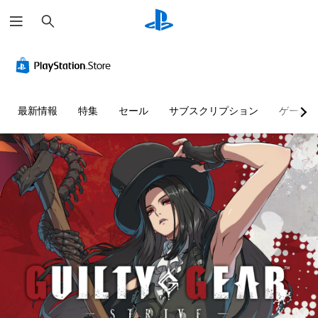
検
索
最新情報
特集
セール
サブスクリプション
ゲーム