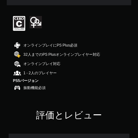
均
評
価
は
5
段
階
中
オンラインプレイにPS Plus必須
の
3
32人までのPS Plusオンラインプレイヤー対応
.
オンラインプレイ対応
6
で
1 - 2人のプレイヤー
す
PS5バージョン
振動機能必須
評価とレビュー