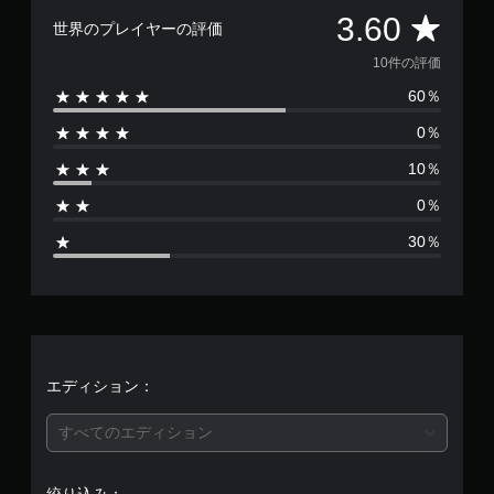
評
3.60
世界のプレイヤーの評価
価
10件の評価
60％
数
0％
は
10％
1
0％
0
30％
、
平
均
評
エディション：
価
すべてのエディション
は