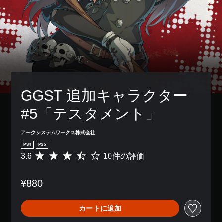
GGST 追加キャラクター
#5「テスタメント」
アークシステムワークス株式会社
PS4
PS5
3.6
10件の評価
評
価
数
¥880
は
1
0
カートに追加
、
平