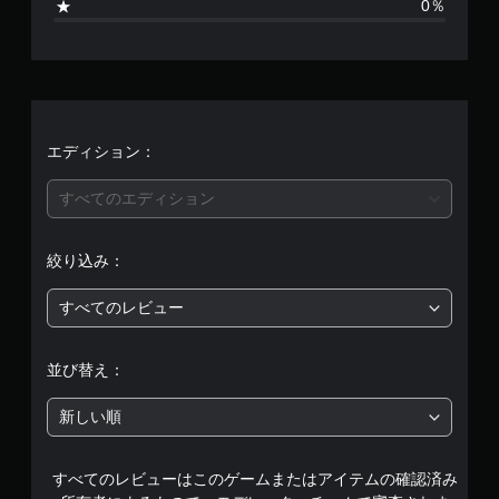
0％
平
均
評
価
エディション：
は
すべてのエディション
5
絞り込み：
段
すべてのレビュー
階
中
並び替え：
の
新しい順
5
すべてのレビューはこのゲームまたはアイテムの確認済み
で