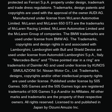
protected as Ferrari S.p.A. property under design, trademark
and trade dress regulations. Trademarks, design patents and
copyrights are used with the approval of the owner AUDI AG.
Manufactured under license from McLaren Automotive
Limited. McLaren and McLaren 650 GT3 are the trademarks
of McLaren Racing Limited, McLaren Automotive Limited and
the McLaren Group of companies. The BMW trademarks are
used under license from BMW AG. The Trademarks,
copyrights and design rights in and associated with
Lamborghini, Lamborghini with Bull and Shield Device are
used under license from Automobili Lamborghini S.p.A., Italy.
"Mercedes-Benz" and "Three pointed star in a ring" are
trademarks of Daimler AG and used under license by KUNOS
SIMULAZIONI Srl. Nissan Motor Co., Ltd. Trademarks,
designs, copyrights and/or other intellectual property rights
are used under license. Published under license by 505
Games. 505 Games and the 505 Games logo are registered
trademarks of 505 Games S.p.A and/or its Affiliates. All other
marks and trademarks are the property of their respective
owners. All rights reserved. Licensed to and published in
Japan by Oizumi Amuzio Inc.