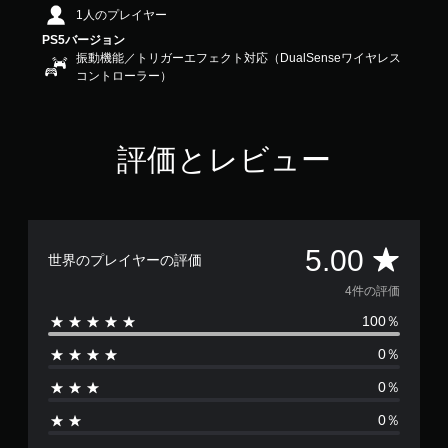
1人のプレイヤー
PS5バージョン
振動機能／トリガーエフェクト対応（DualSenseワイヤレス
コントローラー）
評価とレビュー
評
5.00
世界のプレイヤーの評価
価
4件の評価
100％
数
0％
は
0％
4
0％
、