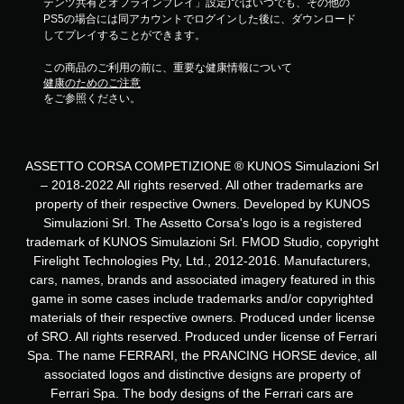
テンツ共有とオフラインプレイ」設定)ではいつでも、その他の
PS5の場合には同アカウントでログインした後に、ダウンロード
してプレイすることができます。
この商品のご利用の前に、重要な健康情報について
健康のためのご注意
をご参照ください。
ASSETTO CORSA COMPETIZIONE ® KUNOS Simulazioni Srl
– 2018-2022 All rights reserved. All other trademarks are
property of their respective Owners. Developed by KUNOS
Simulazioni Srl. The Assetto Corsa's logo is a registered
trademark of KUNOS Simulazioni Srl. FMOD Studio, copyright
Firelight Technologies Pty, Ltd., 2012-2016. Manufacturers,
cars, names, brands and associated imagery featured in this
game in some cases include trademarks and/or copyrighted
materials of their respective owners. Produced under license
of SRO. All rights reserved. Produced under license of Ferrari
Spa. The name FERRARI, the PRANCING HORSE device, all
associated logos and distinctive designs are property of
Ferrari Spa. The body designs of the Ferrari cars are