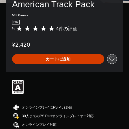
American Track Pack
505 Games
PS5
5
4件の評価
評
価
数
¥2,420
は
4
、
カートに追加
平
均
評
価
は
5
段
階
中
の
オンラインプレイにPS Plus必須
5
30人までのPS Plusオンラインプレイヤー対応
で
す
オンラインプレイ対応