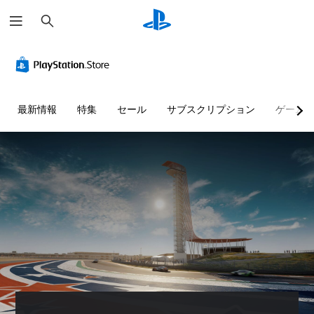
検
索
最新情報
特集
セール
サブスクリプション
ゲーム