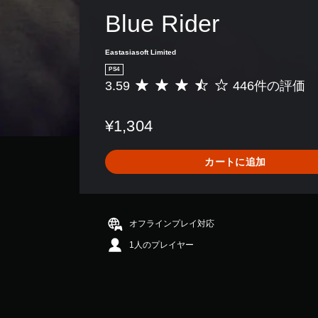
Blue Rider
Eastasiasoft Limited
PS4
3.59
446件の評価
評
価
数
¥1,304
は
4
4
カートに追加
6
、
平
均
評
オフラインプレイ対応
価
1人のプレイヤー
は
5
段
階
中
の