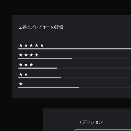
3
.
5
9
世界のプレイヤーの評価
で
す
エディション：