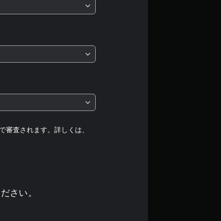
均
評
価
は
5
段
階
で審査されます。詳しくは、
中
の
3
ください。
.