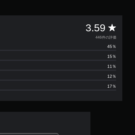
評
3.59
価
446件の評価
45％
数
15％
は
11％
4
12％
17％
4
6
、
平