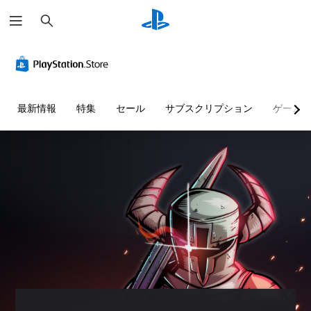
検
索
最新情報
特集
セール
サブスクリプション
ゲーム