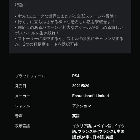
特徴：
• 4つのユニークな世界にまたがる全32ステージを冒険！
• 行く手に立ちふさがる様々な恐ろしい敵を撃破せよ！
• 歯応えのあるパターンと壮大なスケールが楽しめる激しい
ボスバトルを生き残れ！
• ストーリーに集中するか、スキルの限界にチャレンジする
か、2つの難易度モードを選択可能！
プラットフォーム:
PS4
発売日:
2021/5/20
メーカー:
Eastasiasoft Limited
ジャンル:
アクション
音声:
英語
表示言語:
イタリア語, スペイン語, ドイツ
語, フランス語 (フランス), 中国
語 (繁体字), 日本語, 英語