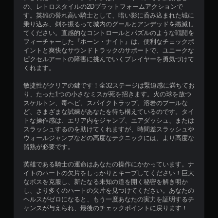
の、レトロスタイルの2Dプラットフォームアクションで
す。英雄の誉れ高い騎士として、暗い影に呑み込まれた城に
乗り込み、剣を振るって城内のグールとアンデッドを殲滅し
てください。直感的なコントロールとパズルのような戦闘を
フィーチャーした『ホーン・ナイト』は、便利なチェックポ
イントと爽快なサウンドトラックのサポートで、ユニークな
ピクセルアートの障害に挑んでいくプレイヤーを勇気づけて
くれます。
敏捷性がクリアの鍵です！全32ステージは緊迫感に満ちてお
り、たった1つの小さなミスが死を招きます。火の球を放つ
スケルトン、毒ヘビ、スパイクトラップ、溶岩のプールな
ど、さまざまな試練があなたを待ち構えているのです。タイ
トな操作感は、エリア内をジャンプ、エアダッシュ、または
スラッシュするのを助けてくれますが、時間差スラッシュや
ウォールジャンプなどの高度なテクニックには、より高度な
習熟が必要です。
英雄である騎士の運命はあなたの操作にかかっています。ナ
イトのハートの欠片をしっかりとキープしてください！巨大
なボスを克服し、新たなる未知の道を開く秘密を解き明か
し、より多くのハートの欠片を見つけてください。あなたの
ヘルスがゼロになると、もう一度あなたの実力を証明するチ
ャンスが与えられ、最後のチェックポイントに戻ります！