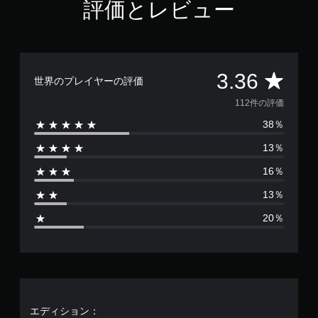
評価とレビュー
3
6
で
す
評
3.36
世界のプレイヤーの評価
価
112件の評価
38％
数
13％
は
16％
1
13％
1
20％
2
、
平
均
エディション：