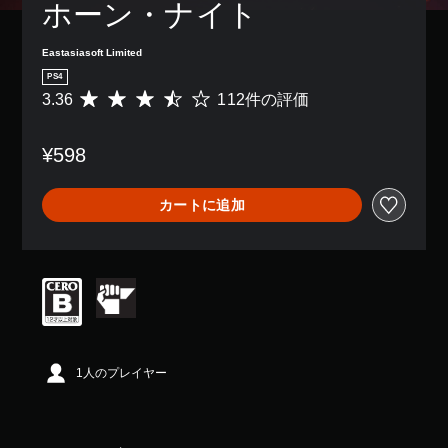
ホーン・ナイト
Eastasiasoft Limited
PS4
3.36
112件の評価
評
価
数
¥598
は
1
1
カートに追加
2
、
平
均
評
価
は
5
段
階
1人のプレイヤー
中
の
3
.