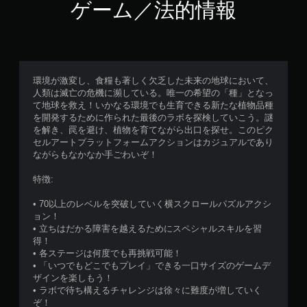
ゲーム／法的情報
環境が激変し、食糧も著しく欠乏した未来の地球において、
人類は滅亡の危機に瀕している。唯一の希望の「種」となっ
て地球を救え！いかなる環境でも生育できる新たな植物品種
を開発するために作られた最後のラボを探検していこう。謎
を解き、罠を避け、植物を育てながら出口を探せ。このピク
セルアートプラットフォームアクションはカジュアルであり
ながらもなかなか手ごわいぞ！
特徴:
• 70以上のレベルを突破していく横スクロールパズルアクシ
ョン！
• 立ちはだかる障害を越えるためにスペシャルスキルを習
得！
• 各ステージは何度でも再挑戦可能！
• 「いつでもどこでもプレイ」できる一口サイズのゲームデ
ザインを楽しもう！
• ラボで待ち構えるチャレンジは徐々に難度が増していく
ぞ！