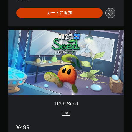
カートに追加
1
1
2
t
h
S
e
e
d
112th Seed
PS4
¥499