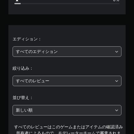
5
、
平
均
エディション：
評
すべてのエディション
価
絞り込み：
は
すべてのレビュー
5
段
並び替え：
階
新しい順
中
すべてのレビューはこのゲームまたはアイテムの確認済み
の
所有者によるもので、モデレーターチームで審査されま