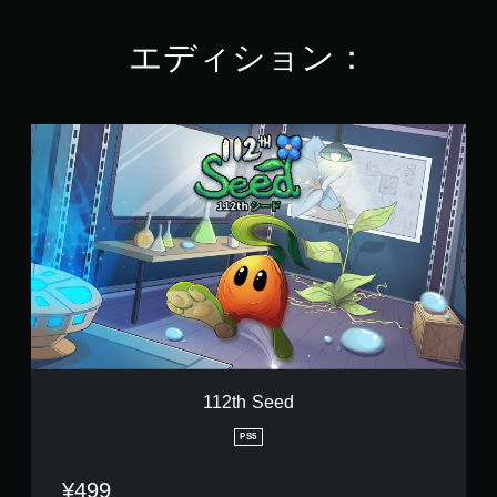
0
8
エディション：
で
す
1
1
2
t
h
S
e
e
d
112th Seed
PS5
¥499