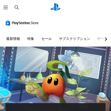
検
索
最新情報
特集
セール
サブスクリプション
ゲーム