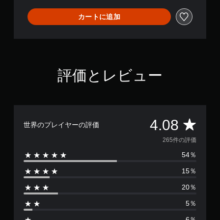
カートに追加
評価とレビュー
評
4.08
世界のプレイヤーの評価
価
265件の評価
54％
数
15％
は
20％
2
5％
6
6％