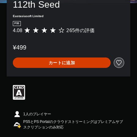
112th Seed
Eastasiasoft Limited
PS5
4.08
265件の評価
評
価
数
¥499
は
2
6
カートに追加
5
、
平
均
評
価
は
5
段
階
1人のプレイヤー
中
PS5とPS Portalのクラウドストリーミングはプレミアムサブ
の
スクリプションのみ対応
4
.