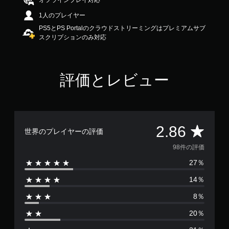
オフラインプレイ対応
.
1人のプレイヤー
8
6
PS5とPS Portalのクラウドストリーミングはプレミアムサブ
で
スクリプションのみ対応
す
評価とレビュー
評
2.86
世界のプレイヤーの評価
価
98件の評価
27％
数
14％
は
8％
9
20％
8