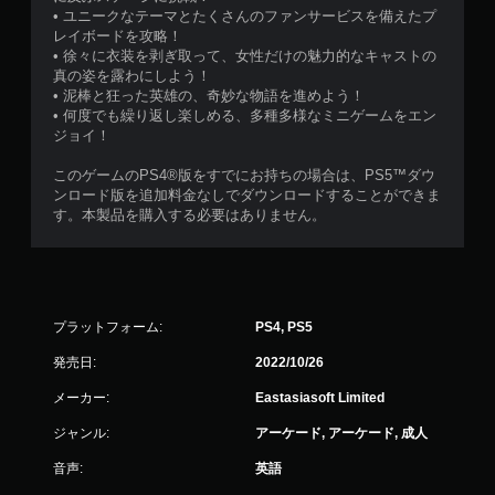
• ユニークなテーマとたくさんのファンサービスを備えたプ
レイボードを攻略！
• 徐々に衣装を剥ぎ取って、女性だけの魅力的なキャストの
真の姿を露わにしよう！
• 泥棒と狂った英雄の、奇妙な物語を進めよう！
• 何度でも繰り返し楽しめる、多種多様なミニゲームをエン
ジョイ！
このゲームのPS4®版をすでにお持ちの場合は、PS5™ダウ
ンロード版を追加料金なしでダウンロードすることができま
す。本製品を購入する必要はありません。
プラットフォーム:
PS4, PS5
発売日:
2022/10/26
メーカー:
Eastasiasoft Limited
ジャンル:
アーケード, アーケード, 成人
音声:
英語