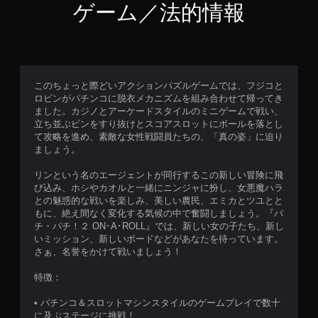
ゲーム／法的情報
このちょっと際どいアクションパズルゲームでは、フジコと
ロビンがパチンコに脱衣メカニズムを組み合わせて帰ってき
ました。カジノとアーケードスタイルのミニゲームで戦い、
立ち並ぶピンをすり抜けとスコアスロットにボールを落とし
て攻略を進め、素敵な女性戦闘員たちの、「真の姿」に迫り
ましょう。
リンという名のエージェントが同行するこの新しい冒険に飛
び込み、ホシやカオルと一緒にニンジャに扮し、女悪魔ハラ
との魅惑的な戦いを楽しみ、美しい農民、エミカとツユとと
もに、絶え間なく変化する気候の中で奮闘しましょう。『パ
チ・パチ！２ ON･A･ROLL』では、新しい女の子たち、新し
いミッション、新しいボードなどがあなたを待っています。
さぁ、名誉をかけて戦いましょう！
特徴：
• パチンコ＆スロットマシンスタイルのゲームプレイで数十
に及ぶステージに挑戦！