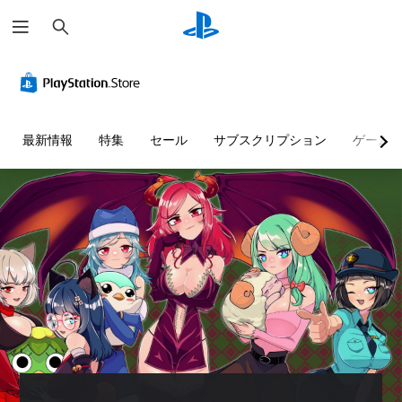
検
索
最新情報
特集
セール
サブスクリプション
ゲーム