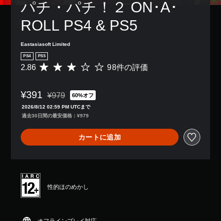
パチ・パチ！２ ON･A･
ROLL PS4 & PS5
Eastasiasoft Limited
PS4
PS5
2.86
98件の評価
評
価
数
¥391
は
¥979
60%オフ
通常価格¥979より値引き
9
2026/8/12 02:59 PM UTCまで
8
過去30日間の最安価格：¥979
、
平
カートに追加
均
評
価
は
5
段
性的ほのめかし
階
中
の
2