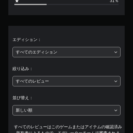
31％
、
平
均
評
エディション：
価
すべてのエディション
は
絞り込み：
5
すべてのレビュー
段
階
並び替え：
中
新しい順
の
すべてのレビューはこのゲームまたはアイテムの確認済み
2