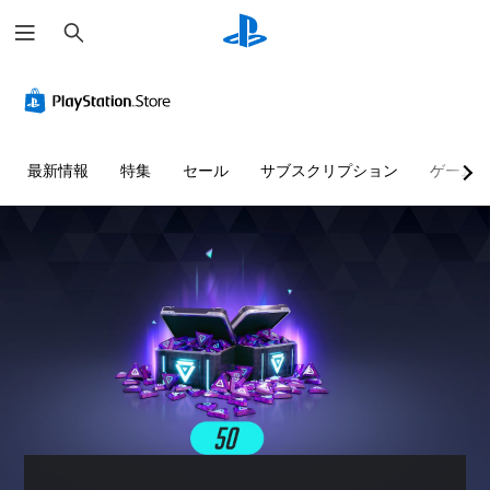
検
索
色
音
テ
に
量
キ
よ
コ
ス
る
ン
ト
表
ト
チ
最新情報
特集
セール
サブスクリプション
ゲーム
現
ロ
ャ
の
ー
ッ
代
ル
ト
替
の
個
読
々
色
み
の
に
音
上
依
量
存
げ
を
せ
テ
下
ず
キ
げ
に
ス
た
ゲ
ト
り
ー
チ
消
ム
ャ
音
を
ッ
で
プ
ト