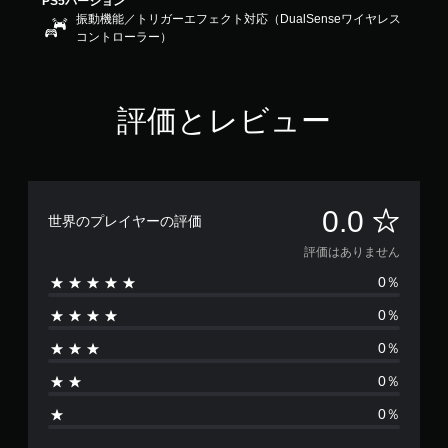
PS5バージョン
ま
変
振動機能／トリガーエフェクト対応（DualSenseワイヤレス
す
換
コントローラー）
。
ボ
イ
ス
評価とレビュー
チ
ャ
ッ
ト
を
テ
評
0.0
世界のプレイヤーの評価
キ
ス
価
評価はありません
ト
で
0％
は
表
示
0％
あ
で
0％
き
り
ま
0％
す
ま
。
0％
せ