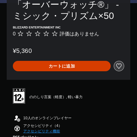
「オーバーウォッチ®」 - 
き
レ
を
ま
イ
音
ミシック・プリズム×50
す
で
声
。
き
読
ま
み
BLIZZARD ENTERTAINMENT INC
す
上
0
評価はありません
評
。
げ
価
ま
で
は
た
き
¥5,360
あ
は
ま
り
、
す
ま
重
カートに追加
。
せ
要
ん
な
色
ボ
を
イ
目
ス
立
ののしり言葉（軽度）, 軽い暴力
チ
つ
ャ
色
ッ
に
ト
10人のオンラインプレイヤー
変
の
更
アクセシビリティ（4）
文
で
アクセシビリティ機能
き
字