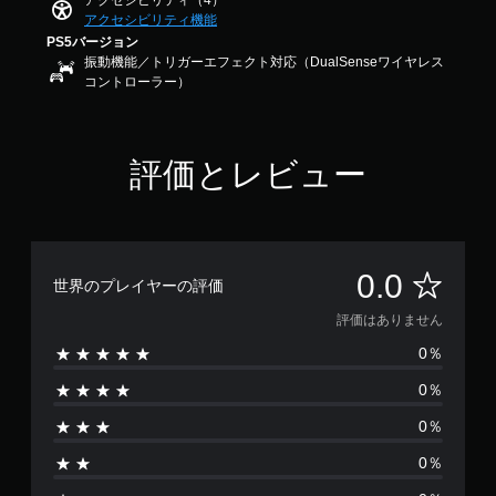
アクセシビリティ（4）
ま
変
アクセシビリティ機能
す
換
PS5バージョン
。
振動機能／トリガーエフェクト対応（DualSenseワイヤレス
ボ
コントローラー）
イ
ス
チ
ャ
評価とレビュー
ッ
ト
を
テ
キ
ス
評
0.0
世界のプレイヤーの評価
ト
で
価
評価はありません
表
示
0％
は
で
き
0％
あ
ま
す
0％
り
。
0％
ま