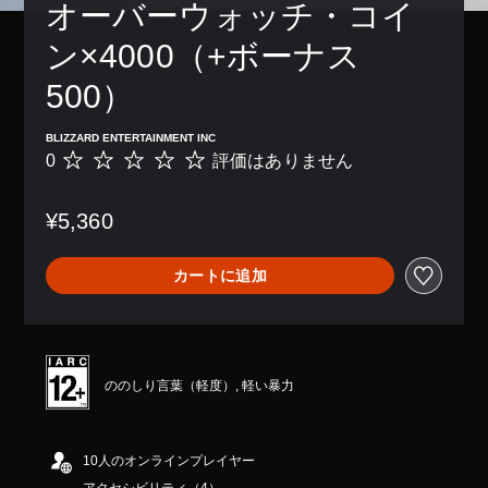
オーバーウォッチ・コイ
き
レ
を
ま
イ
音
ン×4000（+ボーナス
す
で
声
。
き
読
500）
ま
み
す
上
。
げ
BLIZZARD ENTERTAINMENT INC
ま
で
0
評価はありません
評
た
き
価
は
ま
は
、
す
¥5,360
あ
重
。
り
要
ま
な
カートに追加
せ
色
ボ
ん
を
イ
目
ス
立
チ
つ
ャ
色
ののしり言葉（軽度）, 軽い暴力
ッ
に
ト
変
の
更
文
10人のオンラインプレイヤー
で
き
字