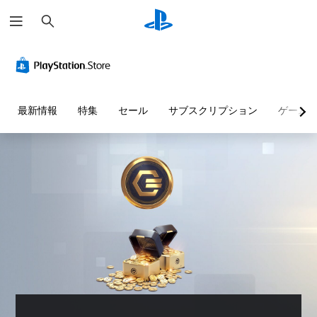
検
索
色
音
テ
に
量
キ
よ
コ
ス
る
ン
ト
表
ト
チ
最新情報
特集
セール
サブスクリプション
ゲーム
現
ロ
ャ
の
ー
ッ
代
ル
ト
替
の
個
読
々
色
み
の
に
音
上
依
量
存
げ
を
せ
テ
下
ず
キ
げ
に
ス
た
ゲ
ト
り
ー
チ
消
ム
ャ
音
を
ッ
で
プ
ト