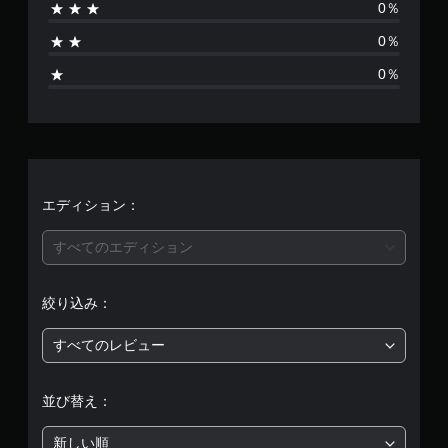
0％
1
0％
、
0％
平
均
評
価
エディション：
は
すべてのエディション
5
絞り込み：
段
すべてのレビュー
階
中
並び替え：
の
新しい順