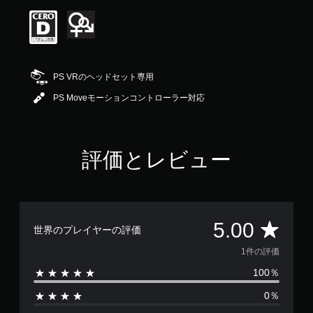
は
5
段
階
中
の
PS VRのヘッドセット専用
5
で
PS Moveモーションコントローラー対応
す
評価とレビュー
評
5.00
世界のプレイヤーの評価
価
1件の評価
100％
数
0％
は