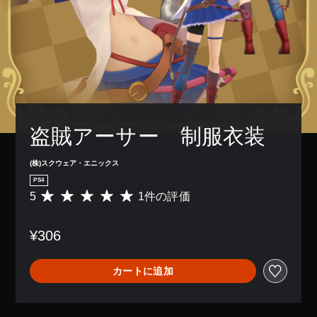
盗賊アーサー　制服衣装
(株)スクウェア・エニックス
PS4
5
1件の評価
評
価
数
¥306
は
1
、
カートに追加
平
均
評
価