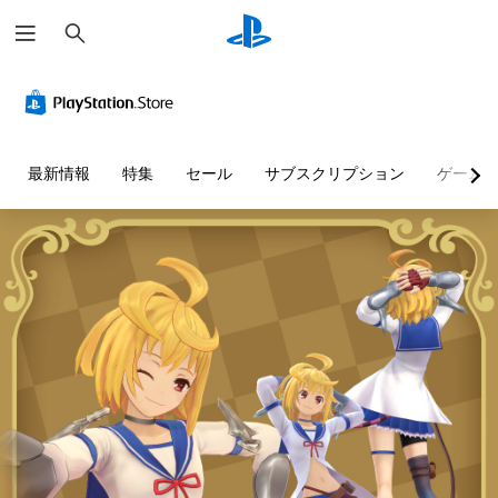
検
索
最新情報
特集
セール
サブスクリプション
ゲーム