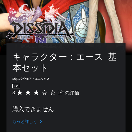
キャラクター：エース  基
本セット
(株)スクウェア・エニックス
PS4
3
1件の評価
評
価
数
購入できません
は
1
、
もっと詳しく
平
均