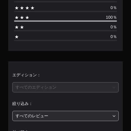
数
0％
は
100％
1
0％
、
0％
平
均
評
価
エディション：
は
すべてのエディション
5
絞り込み：
段
すべてのレビュー
階
中