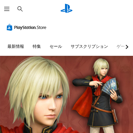
検
索
最新情報
特集
セール
サブスクリプション
ゲーム