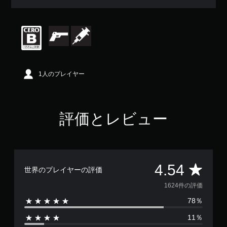
均
評
価
は
5
段
階
中
1人のプレイヤー
の
4
.
5
評価とレビュー
4
で
す
評
4.54
世界のプレイヤーの評価
価
1624件の評価
78％
数
11％
は