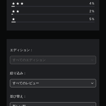
4％
1
2％
6
5％
2
4
、
平
エディション：
均
すべてのエディション
評
絞り込み：
価
すべてのレビュー
は
5
並び替え：
段