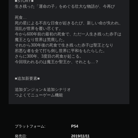
■STORY■
生き残った「運命の子」をめぐる壮大な物語が、今再び
死食…
死の星による不吉な日食が起きるたび、新しい命が失われ、
混乱が世界を覆い尽くす。
今から600年前の最初の死食で、ただ一人生き残った赤子は
魔王となり世界は荒廃した。
それから300年後の死食で生き残った赤子は聖王となり
邪悪な者を全て打ち倒し世界に平和をもたらした。
さらに300年、3度目の死食が起こる。
今回現われるのは魔王か聖王か、それとも…？
■追加新要素■
追加ダンジョン＆追加シナリオ
つよくてニューゲーム機能
プラットフォーム:
PS4
発売日:
2019/11/11