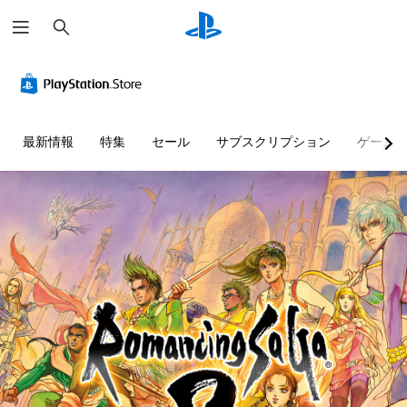
検
索
最新情報
特集
セール
サブスクリプション
ゲーム