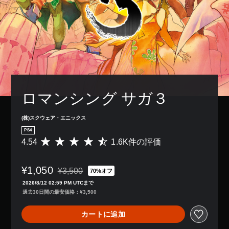
ロマンシング サガ３
(株)スクウェア・エニックス
PS4
4.54
1.6K件の評価
評
価
数
¥1,050
は
¥3,500
70%オフ
通常価格¥3,500より値引き
1
2026/8/12 02:59 PM UTCまで
.
過去30日間の最安価格：¥3,500
6
K
カートに追加
、
平