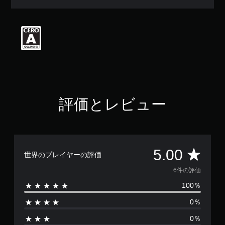
評
価
は
5
段
階
中
の
5
で
す
評価とレビュー
評
5.00
世界のプレイヤーの評価
価
6件の評価
100％
数
0％
は
0％