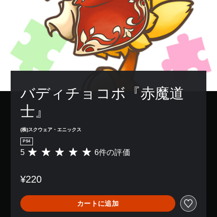
バディチョコボ『赤魔道
士』
(株)スクウェア・エニックス
PS4
5
6件の評価
評
価
数
¥220
は
6
、
カートに追加
平
均