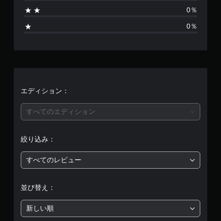
6
0％
、
0％
平
均
評
価
エディション：
は
すべてのエディション
5
絞り込み：
段
すべてのレビュー
階
中
並び替え：
の
新しい順