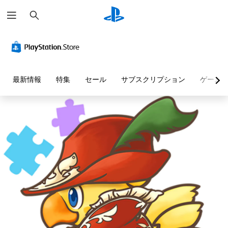
検
索
最新情報
特集
セール
サブスクリプション
ゲーム