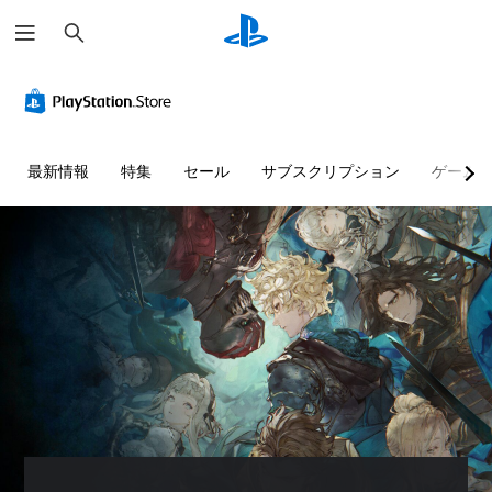
検
索
最新情報
特集
セール
サブスクリプション
ゲーム