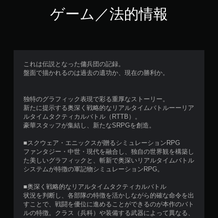
ゲーム／法的情報
これは伝説となった傭兵団の記録。
盤面で描かれるのは過去の遺功か、現在の勝利か。
独特のグラフィック表現で彩る重厚なストーリー。
新たに提示する奥深く戦略的なリアルタイムバトルーーリア
ルタイムタクティカルバトル（RTTB）。
豪華スタッフが集結し、新たなSRPGを創造。
■スクウェア・エニックスが贈るシミュレーションRPG
ファンタジー・中世・現代を融合し、独自の世界観を構築し
た美しいグラフィックと、斬新で奥深いリアルタイムバトル
システムが特徴の軍記物シミュレーションRPG。
■奥深く戦略的なリアルタイムタクティカルバトル
状況を判断し、各部隊の特徴を活かしながら的確な命令を出
すことで、戦闘を優位に進めることができるのが本作のバト
ルの特徴。クラス（兵科）や装備する武器によって異なる、