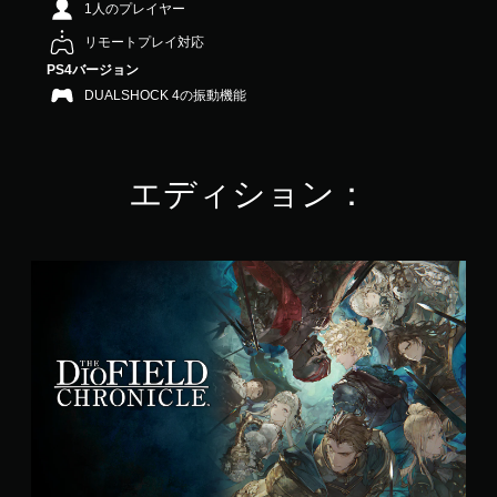
1人のプレイヤー
3
.
リモートプレイ対応
9
PS4バージョン
9
で
DUALSHOCK 4の振動機能
す
エディション：
S
t
a
n
d
a
r
d
E
d
i
t