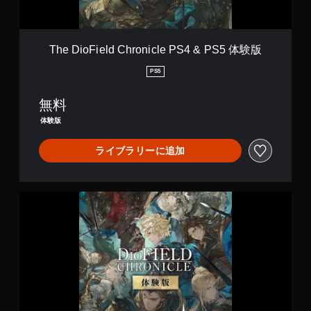
d
C
h
r
The DioField Chronicle PS4 & PS5 体験版
o
n
PS5
i
c
無料
l
e
体験版
P
S
ライブラリーに追加
4
&
P
S
T
5
h
体
e
験
D
版
i
o
F
i
e
l