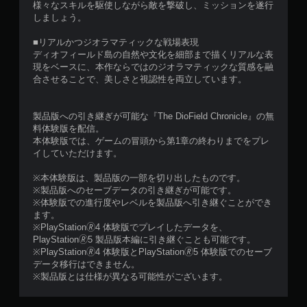
様々なスキルを駆使しながら敵を撃破し、ミッションを遂行
しましょう。
■リアルかつジオラマティックな戦場表現
ディオフィールド島の自然や文化を細部まで描くリアルな表
現をベースに、本作ならではのジオラマティックな質感を融
合させることで、美しさと視認性を両立しています。
製品版への引き継ぎが可能な『The DioField Chronicle』の無
料体験版を配信。
本体験版では、ゲームの冒頭から第1章の終わりまでをプレ
イしていただけます。
※本体験版は、製品版の一部を切り出したものです。
※製品版へのセーブデータの引き継ぎが可能です。
※体験版での進行度やレベルを製品版へ引き継ぐことができ
ます。
※PlayStation🄬4 体験版でプレイしたデータを、
PlayStation🄬5 製品版本編に引き継ぐことも可能です。
※PlayStation🄬4 体験版とPlayStation🄬5 体験版でのセーブ
データ移行はできません。
※製品版とは仕様が異なる可能性がございます。