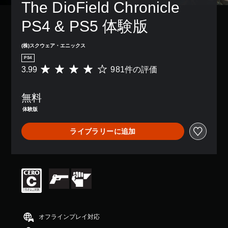
The DioField Chronicle 
PS4 & PS5 体験版
(株)スクウェア・エニックス
PS4
3.99
981件の評価
評
価
数
無料
は
9
体験版
8
1
ライブラリーに追加
、
平
均
評
価
は
5
段
階
中
オフラインプレイ対応
の