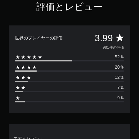
評価とレビュー
評
3.99
世界のプレイヤーの評価
価
981件の評価
52％
数
20％
は
12％
9
7％
8
9％
1
、
平
エディション：