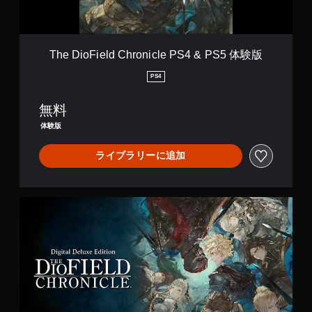
d
C
h
r
The DioField Chronicle PS4 & PS5 体験版
o
n
PS4
i
c
無料
l
e
体験版
P
S
ライブラリーに追加
4
&
P
S
D
5
i
体
g
験
i
版
t
a
l
D
e