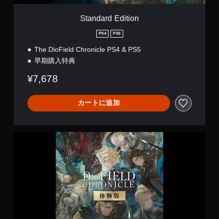
i
o
Standard Edition
n
PS4
PS5
The DioField Chronicle PS4 & PS5
早期購入特典
¥7,678
カートに追加
T
h
e
D
i
o
F
i
e
l