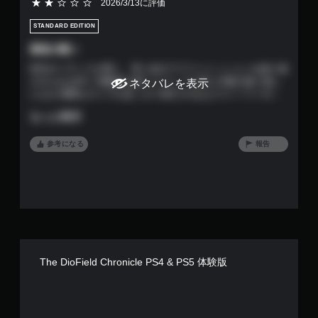
9
5段階評価の2
2026/3/13に評価
で
STANDARD EDITION
す
最後が酷い
収支のバランスが悪く、常に金欠でフリーミッションを繰り返
させられる作り 戦略性は低くどうしても同じ行動の繰り返し
ネタバレを表示
になる 重要なキャラがあっさり死亡するなどストーリーの演
出が薄味 エンディングも唐突な終わり方でビックリ 本当に唐
もっと表示
突に終わるので呆気に取られる
参考になる
報告
The DioField Chronicle PS4 & PS5 体験版