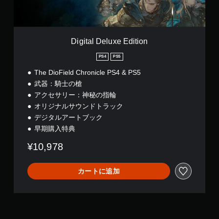
l
u
x
e
E
Digital Deluxe Edition
d
i
PS4
PS5
t
The DioField Chronicle PS4 & PS5
i
o
武器：騎士の槍
n
アクセサリー：神秘の指輪
オリジナルサウンドトラック
デジタルアートブック
早期購入特典
¥10,978
カートに追加