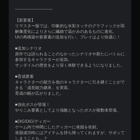
------------------------------
【新要素】
リマスター版では、印象的な水彩タッチのグラフィックが高
解像度化によりさらに繊細で温かみのあるものに進化。
UIの再構築や新要素の追加を行い、プレイはより快適に！
■追加シナリオ
原作では語られることのなかったシナリオや新たにバトルに
参加するキャラクターが追加。
サンダイルの歴史をより深く体験できるようになりました。
■育成要素
キャラクターの能力を他のキャラクターに引き継ぐことがで
きる「成長能力継承」を実装。
育成の幅が広がりました。
■強化ボスが登場！
やりこみ要素としてより強敵となったボスが複数体登場。
■DIG!DIG!ディガー
ゲーム内で仲間にしたディガーに発掘を依頼。
発掘成功時にはアイテムを持ち帰ってくれますが、サボッて
しまうことも…？