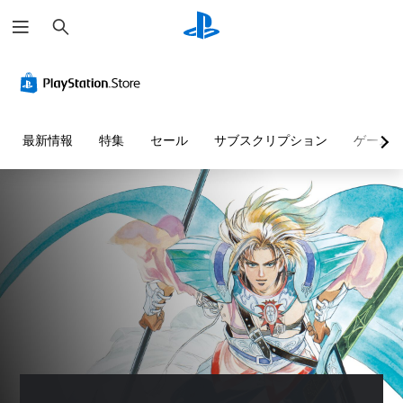
検
索
最新情報
特集
セール
サブスクリプション
ゲーム