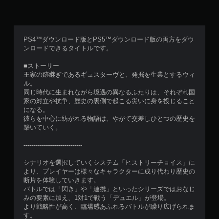
PS4™ダウンロード版とPS5™ダウンロード版の両方をダウ
ンロードできるタイトルです。
■ストーリー
王家の跡継ぎであるギュスターヴと、発掘を生業とするウィ
ル。
同じ時代に生まれながら境遇の異なるふたりは、それぞれ国
家の対立や抗争、歴史の裏側で起こる災いに身を投じること
になる。
彼らを中心に紡がれる物語は、やがて交差しひとつの歴史を
築いていく。
------------------------------
シナリオを選択していくシステム「ヒストリーチョイス」に
より、プレイヤーは様々なキャラクターに成り代わり歴史の
断片を体験していきます。
バトルでは「閃き」や「連携」といったシリーズではおなじ
みの要素に加え、1対1で戦う「デュエル」が登場。
より戦略性が高く、臨場感あふれるバトルが繰り広げられま
す。