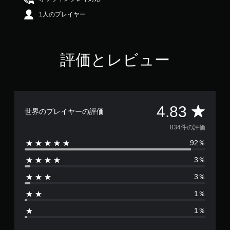
4
1人のプレイヤー
.
8
3
で
す
評価とレビュー
評
4.83
世界のプレイヤーの評価
価
834件の評価
92％
数
3％
は
3％
8
1％
3
1％
4