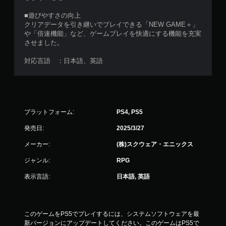
■遊びやすさの向上
クリアデータを引き継いでプレイできる「NEW GAME＋」
や「倍速機能」など、ゲームプレイを快適にする機能を充実
させました。
対応言語 ：日本語、英語
プラットフォーム:
PS4, PS5
発売日:
2025/3/27
メーカー:
(株)スクウェア・エニックス
ジャンル:
RPG
表示言語:
日本語, 英語
このゲームをPS5でプレイするには、システムソフトウェアを最
新バージョンにアップデートしてください。このゲームはPS5で