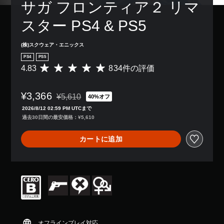
サガ フロンティア２ リマ
スター PS4 & PS5
(株)スクウェア・エニックス
PS4
PS5
4.83
834件の評価
評
価
数
¥3,366
は
¥5,610
40%オフ
通常価格¥5,610より値引き
8
2026/8/12 02:59 PM UTCまで
3
過去30日間の最安価格：¥5,610
4
、
カートに追加
平
均
評
価
は
5
段
階
中
の
オフラインプレイ対応