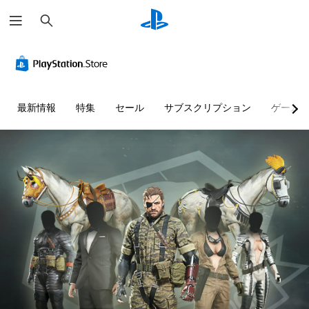
検
索
最新情報
特集
セール
サブスクリプション
ゲーム