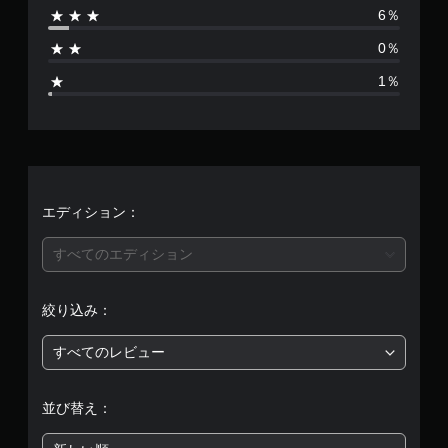
6％
8
0％
3
1％
3
、
平
均
エディション：
評
すべてのエディション
価
絞り込み：
は
すべてのレビュー
5
段
並び替え：
階