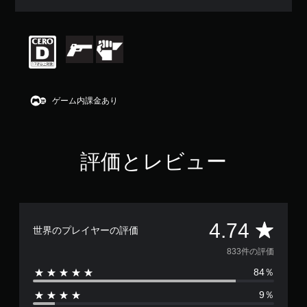
平
均
評
価
は
5
段
階
ゲーム内課金あり
中
の
4
.
評価とレビュー
7
4
で
す
評
4.74
世界のプレイヤーの評価
価
833件の評価
84％
数
9％
は