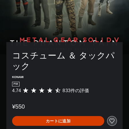
コスチューム ＆ タックパ
ック
KONAMI
PS4
4.74
833件の評価
評
価
数
¥550
は
8
3
カートに追加
3
、