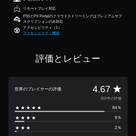
法
4
を
リモートプレイ対応
.
変
6
PS5とPS Portalのクラウドストリーミングはプレミアムサブ
更
7
スクリプションのみ対応
で
で
アクセシビリティ（1）
き
す
アクセシビリティ機能
ま
す
。
評価とレビュー
評
4.67
世界のプレイヤーの評価
価
302件の評価
84％
数
9％
は
2％
3