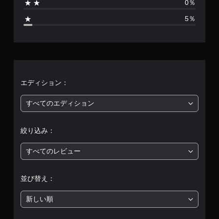
0％
0
5％
2
、
平
均
エディション：
評
すべてのエディション
価
絞り込み：
は
すべてのレビュー
5
段
並び替え：
階
新しい順
中