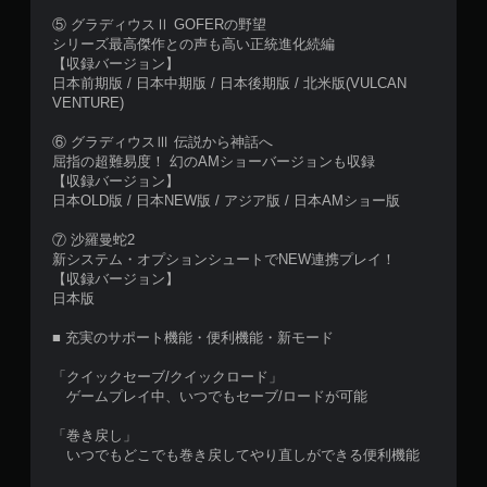
⑤ グラディウスⅡ GOFERの野望
シリーズ最高傑作との声も高い正統進化続編
【収録バージョン】
日本前期版 / 日本中期版 / 日本後期版 / 北米版(VULCAN
VENTURE)
⑥ グラディウスⅢ 伝説から神話へ
屈指の超難易度！ 幻のAMショーバージョンも収録
【収録バージョン】
日本OLD版 / 日本NEW版 / アジア版 / 日本AMショー版
⑦ 沙羅曼蛇2
新システム・オプションシュートでNEW連携プレイ！
【収録バージョン】
日本版
■ 充実のサポート機能・便利機能・新モード
「クイックセーブ/クイックロード」
ゲームプレイ中、いつでもセーブ/ロードが可能
「巻き戻し」
いつでもどこでも巻き戻してやり直しができる便利機能