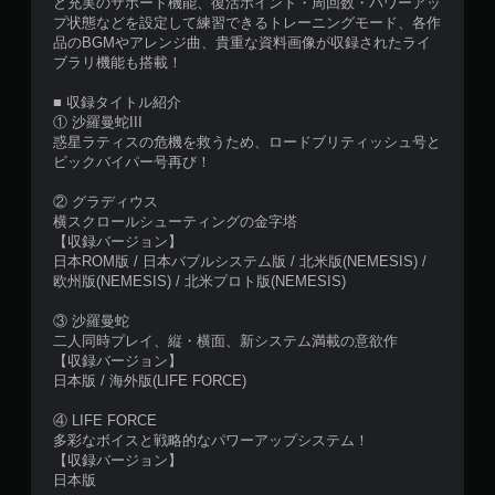
ど充実のサポート機能、復活ポイント・周回数・パワーアッ
プ状態などを設定して練習できるトレーニングモード、各作
品のBGMやアレンジ曲、貴重な資料画像が収録されたライ
ブラリ機能も搭載！
■ 収録タイトル紹介
① 沙羅曼蛇III
惑星ラティスの危機を救うため、ロードブリティッシュ号と
ビックバイパー号再び！
② グラディウス
横スクロールシューティングの金字塔
【収録バージョン】
日本ROM版 / 日本バブルシステム版 / 北米版(NEMESIS) /
欧州版(NEMESIS) / 北米プロト版(NEMESIS)
③ 沙羅曼蛇
二人同時プレイ、縦・横面、新システム満載の意欲作
【収録バージョン】
日本版 / 海外版(LIFE FORCE)
④ LIFE FORCE
多彩なボイスと戦略的なパワーアップシステム！
【収録バージョン】
日本版