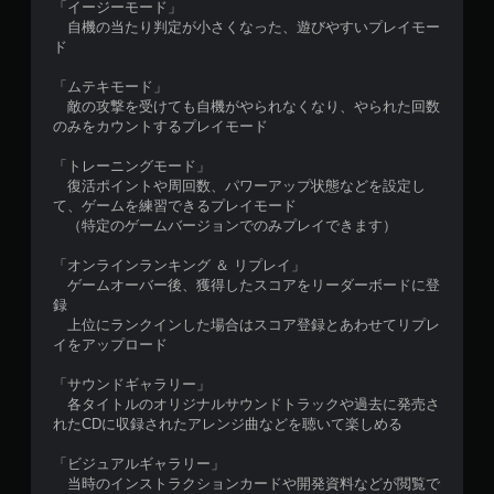
「イージーモード」
自機の当たり判定が小さくなった、遊びやすいプレイモー
ド
「ムテキモード」
敵の攻撃を受けても自機がやられなくなり、やられた回数
のみをカウントするプレイモード
「トレーニングモード」
復活ポイントや周回数、パワーアップ状態などを設定し
て、ゲームを練習できるプレイモード
（特定のゲームバージョンでのみプレイできます）
「オンラインランキング ＆ リプレイ」
ゲームオーバー後、獲得したスコアをリーダーボードに登
録
上位にランクインした場合はスコア登録とあわせてリプレ
イをアップロード
「サウンドギャラリー」
各タイトルのオリジナルサウンドトラックや過去に発売さ
れたCDに収録されたアレンジ曲などを聴いて楽しめる
「ビジュアルギャラリー」
当時のインストラクションカードや開発資料などが閲覧で