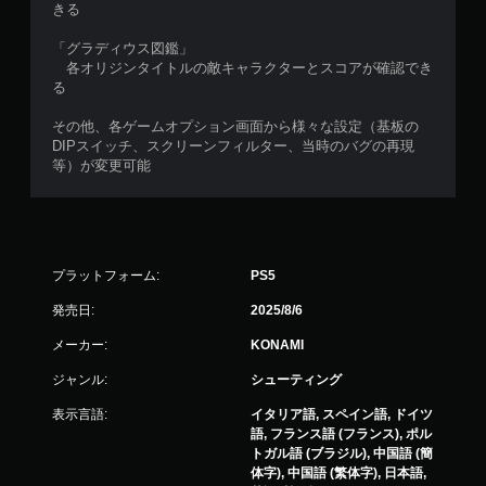
きる
「グラディウス図鑑」
各オリジンタイトルの敵キャラクターとスコアが確認でき
る
その他、各ゲームオプション画面から様々な設定（基板の
DIPスイッチ、スクリーンフィルター、当時のバグの再現
等）が変更可能
プラットフォーム:
PS5
発売日:
2025/8/6
メーカー:
KONAMI
ジャンル:
シューティング
表示言語:
イタリア語, スペイン語, ドイツ
語, フランス語 (フランス), ポル
トガル語 (ブラジル), 中国語 (簡
体字), 中国語 (繁体字), 日本語,