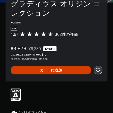
レ
グラディウス オリジン コ
イ
ア
レクション
ウ
ト
KONAMI
を
使
PS5
っ
4.67
302件の評価
評
た
価
り
数
、
¥3,828
は
¥6,380
40%オフ
ボ
通常価格¥6,380より値引き
3
タ
2026/8/12 02:59 PM UTCまで
0
ン
過去30日間の最安価格：¥6,380
2
配
、
置
カートに追加
平
を
均
編
評
集
価
し
は
て
5
、
段
操
階
作
中
方
の
1 - 2人のプレイヤー