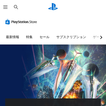
検
索
ボ
タ
ン
割
り
最新情報
特集
セール
サブスクリプション
ゲーム
当
て
の
変
更
（
基
本
）
プ
リ
セ
ッ
ト
の