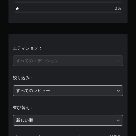
ま
0％
せ
ん
エディション：
すべてのエディション
絞り込み：
すべてのレビュー
並び替え：
新しい順