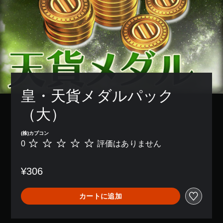
皇・天貨メダルパック
（大）
(株)カプコン
0
評価はありません
評
価
は
¥306
あ
り
ま
カートに追加
せ
ん