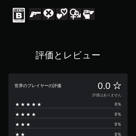
評価とレビュー
評
0.0
世界のプレイヤーの評価
価
評価はありません
0％
は
0％
あ
0％
り
0％