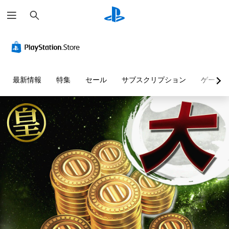
検
索
最新情報
特集
セール
サブスクリプション
ゲーム