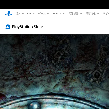
購入
PS5
ゲーム
PS Plus
周辺機器
最新情報
サポ