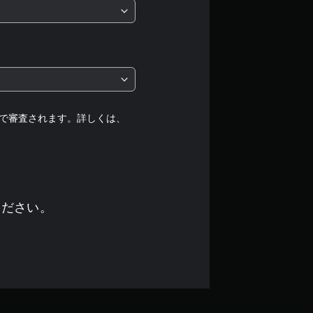
均
評
価
は
5
で審査されます。詳しくは、
段
階
中
ください。
の
4
.