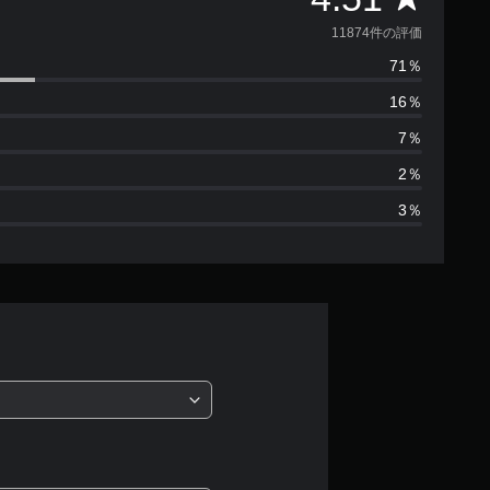
価
11874件の評価
71％
数
16％
は
7％
1
2％
3％
1
8
7
4
、
平