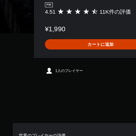
PS4
4.51
11K件の評価
評
価
数
¥1,990
は
1
1
カートに追加
K
、
平
均
評
1人のプレイヤー
価
は
5
段
階
中
の
4
.
5
1
世界のプレイヤーの評価