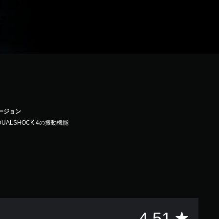
バージョン
DUALSHOCK 4の振動機能
評
4.51