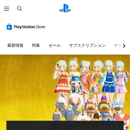
検
索
最新情報
特集
セール
サブスクリプション
ゲーム