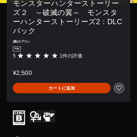
モンスターハンターストーリー
ズ２　～破滅の翼～　モンスタ
ーハンターストーリーズ2：DLC
パック
(株)カプコン
PS4
5
1件の評価
評
価
数
¥2,500
は
1
、
カートに追加
平
均
評
価
は
5
段
階
中