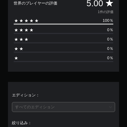
評
5.00
世界のプレイヤーの評価
価
1件の評価
100％
数
0％
は
0％
1
0％
、
0％
平
均
評
価
エディション：
は
すべてのエディション
5
絞り込み：