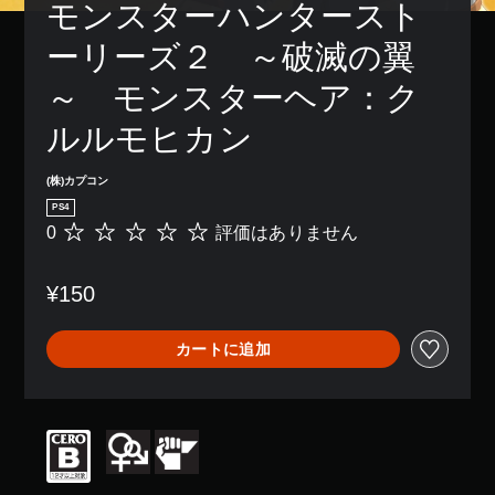
モンスターハンタースト
ーリーズ２　～破滅の翼
～　モンスターヘア：ク
ルルモヒカン
(株)カプコン
PS4
0
評価はありません
評
価
は
¥150
あ
り
ま
カートに追加
せ
ん