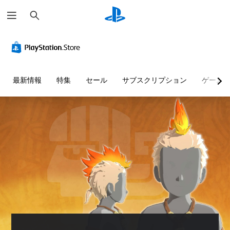
検
索
最新情報
特集
セール
サブスクリプション
ゲーム