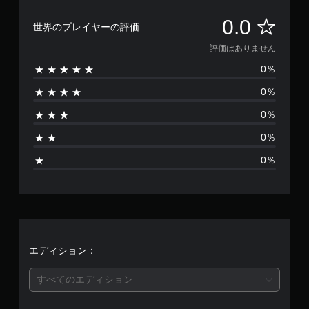
評
0.0
世界のプレイヤーの評価
価
評価はありません
0％
は
0％
あ
0％
り
0％
ま
0％
せ
ん
エディション：
すべてのエディション