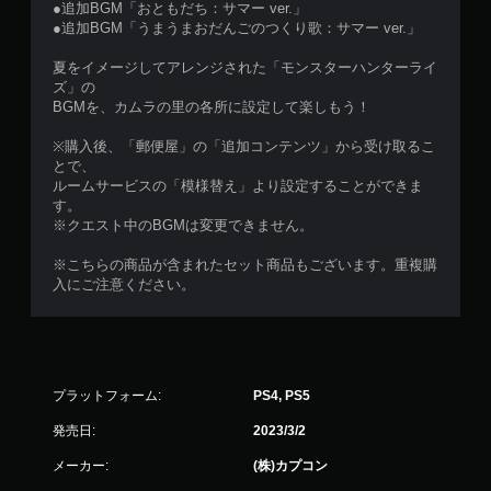
●追加BGM「おともだち：サマー ver.」
●追加BGM「うまうまおだんごのつくり歌：サマー ver.」
夏をイメージしてアレンジされた「モンスターハンターライ
ズ」の
BGMを、カムラの里の各所に設定して楽しもう！
※購入後、「郵便屋」の「追加コンテンツ」から受け取るこ
とで、
ルームサービスの「模様替え」より設定することができま
す。
※クエスト中のBGMは変更できません。
※こちらの商品が含まれたセット商品もございます。重複購
入にご注意ください。
プラットフォーム:
PS4, PS5
発売日:
2023/3/2
メーカー:
(株)カプコン