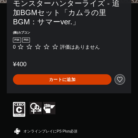
モンスターハンターライズ - 追
加BGMセット「カムラの里
BGM：サマーver.」
(株)カプコン
PS4
PS5
0
評価はありません
評
価
は
¥400
あ
り
ま
カートに追加
せ
ん
オンラインプレイにPS Plus必須