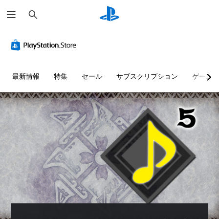
検
索
最新情報
特集
セール
サブスクリプション
ゲーム