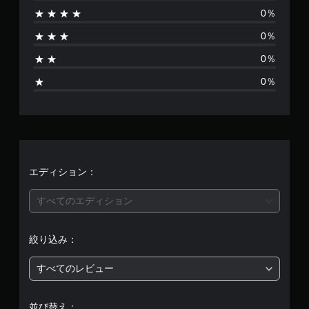
0％
あ
0％
り
0％
ま
0％
せ
ん
エディション：
すべてのエディション
絞り込み：
すべてのレビュー
並び替え：