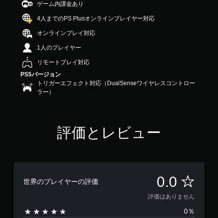
ゲーム内課金あり
4人までのPS Plusオンラインプレイヤー対応
オンラインプレイ対応
1人のプレイヤー
リモートプレイ対応
PS5バージョン
トリガーエフェクト対応（DualSenseワイヤレスコントロー
ラー）
評価とレビュー
評
0.0
世界のプレイヤーの評価
価
評価はありません
0％
は