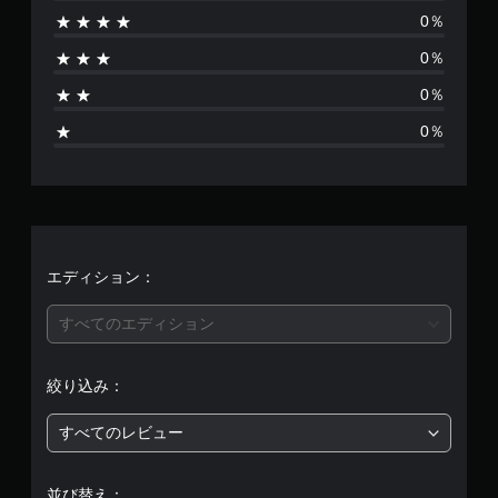
0％
あ
0％
り
0％
ま
0％
せ
ん
エディション：
すべてのエディション
絞り込み：
すべてのレビュー
並び替え：