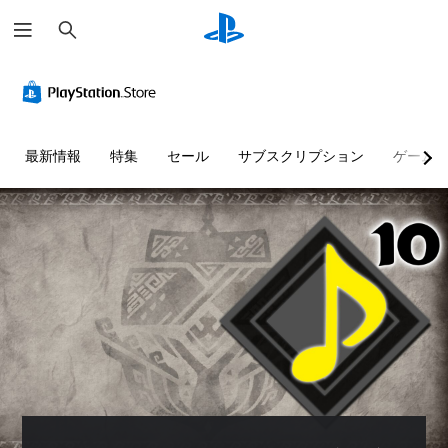
検
索
最新情報
特集
セール
サブスクリプション
ゲーム