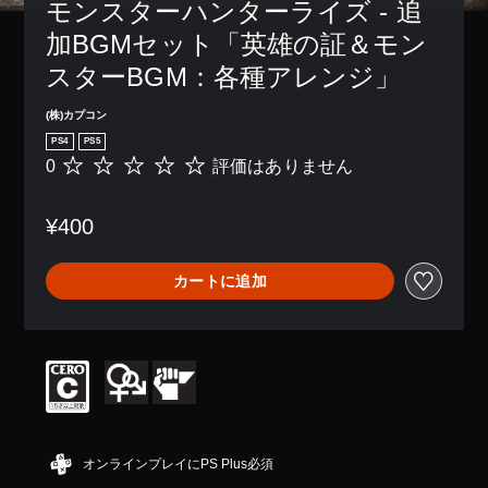
モンスターハンターライズ - 追
加BGMセット「英雄の証＆モン
スターBGM：各種アレンジ」
(株)カプコン
PS4
PS5
0
評価はありません
評
価
は
¥400
あ
り
ま
カートに追加
せ
ん
オンラインプレイにPS Plus必須