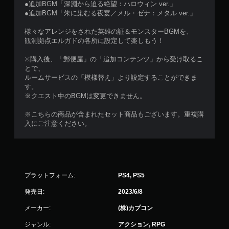
●追加BGM「深淵から迫る絶望：ハロウィン ver.」
●追加BGM「朱に染むる夜宴／メル・ゼナ：メタル ver.」
様々なアレンジをされた英雄の証＆モンスターBGMを、
観測拠点エルガドの各所に設定して楽しもう！
※購入後、「郵便屋」の「追加コンテンツ」から受け取るこ
とで、
ルームサービスの「模様替え」より設定することができま
す。
※クエスト中のBGMは変更できません。
※こちらの商品が含まれたセット商品もございます。重複購
入にご注意ください。
プラットフォーム:
PS4, PS5
発売日:
2023/6/8
メーカー:
(株)カプコン
ジャンル:
アクション, RPG