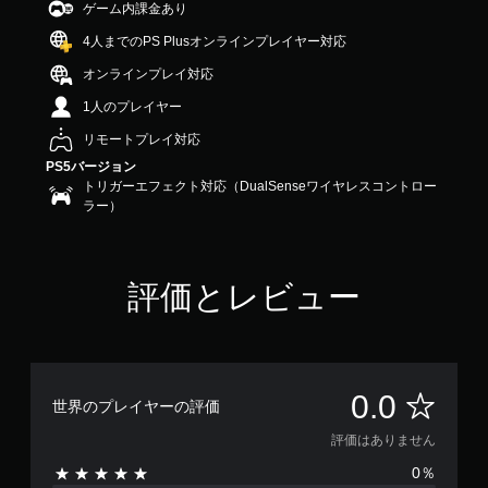
ゲーム内課金あり
4人までのPS Plusオンラインプレイヤー対応
オンラインプレイ対応
1人のプレイヤー
リモートプレイ対応
PS5バージョン
トリガーエフェクト対応（DualSenseワイヤレスコントロー
ラー）
評価とレビュー
評
0.0
世界のプレイヤーの評価
価
評価はありません
0％
は