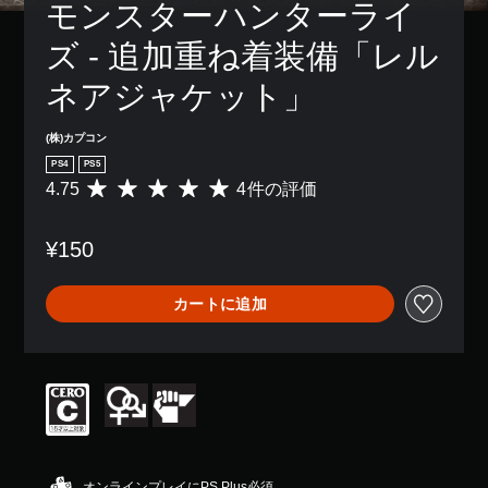
モンスターハンターライ
ズ - 追加重ね着装備「レル
ネアジャケット」
(株)カプコン
PS4
PS5
4.75
4件の評価
評
価
数
¥150
は
4
、
カートに追加
平
均
評
価
は
5
段
階
中
の
オンラインプレイにPS Plus必須