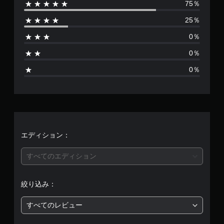
75％
数
25％
は
0％
4
0％
、
0％
平
均
評
価
エディション：
は
すべてのエディション
5
絞り込み：
段
すべてのレビュー
階