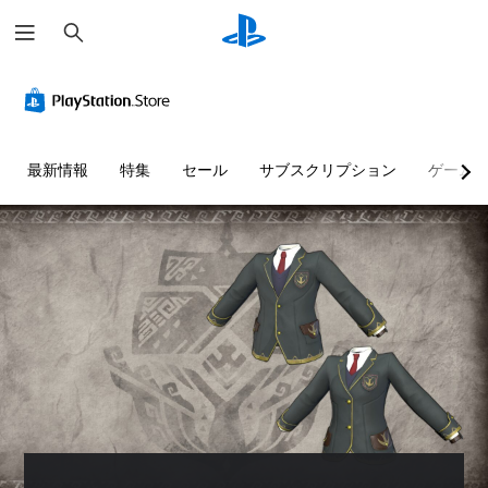
検
索
最新情報
特集
セール
サブスクリプション
ゲーム