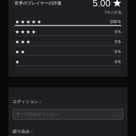
評
5.00
世界のプレイヤーの評価
価
5件の評価
100％
数
0％
は
0％
5
0％
、
0％
平
均
評
価
エディション：
は
すべてのエディション
5
絞り込み：