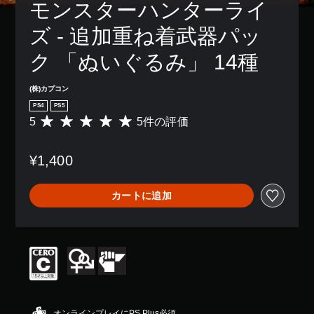
モンスターハンターライ
ズ - 追加重ね着武器パッ
ク 「ぬいぐるみ」 14種
(株)カプコン
PS4
PS5
5
5件の評価
評
価
数
¥1,400
は
5
、
カートに追加
平
均
評
価
は
5
段
階
中
の
オンラインプレイにPS Plus必須