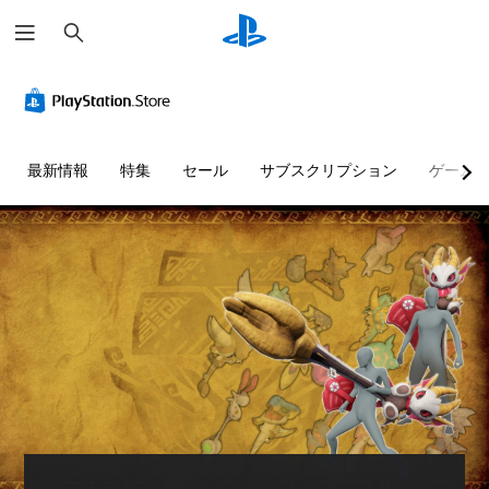
検
索
最新情報
特集
セール
サブスクリプション
ゲーム