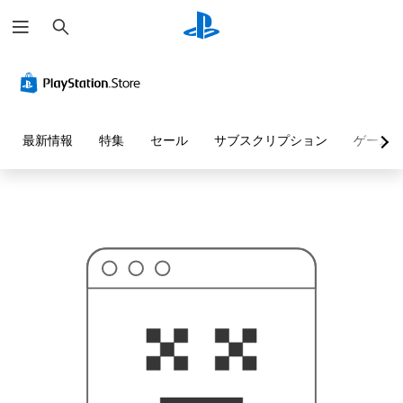
検
お
索
探
し
の
ペ
ー
ジ
は
見
最新情報
特集
セール
サブスクリプション
ゲーム
つ
か
り
ま
せ
ん
で
し
た
。