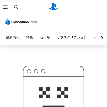
検
お
索
探
し
の
ペ
ー
ジ
は
見
最新情報
特集
セール
サブスクリプション
ゲーム
つ
か
り
ま
せ
ん
で
し
た
。