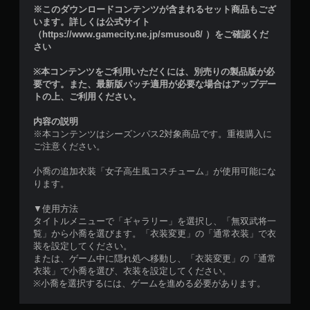
※このダウンロードコンテンツが含まれるセット商品もござ
います。詳しくは公式サイト
（https://www.gamecity.ne.jp/smusou8/ ）をご確認くだ
さい
※本コンテンツをご利用いただくには、別売りの製品版が必
要です。また、最新版パッチ適用が必要な場合はアップデー
トの上、ご利用ください。
内容の説明
※本コンテンツはシーズンパス2対象商品です。重複購入に
ご注意ください。
小喬の追加衣装「女子高生風コスチューム」が使用可能にな
ります。
▼使用方法
タイトルメニューで「ギャラリー」を選択し、「無双武将一
覧」から小喬を選びます。「衣装変更」の「通常衣装」で衣
装を設定してください。
または、ゲーム中に隠れ処へ移動し、「衣装変更」の「通常
衣装」で小喬を選び、衣装を設定してください。
※小喬を選択するには、ゲームを進める必要があります。