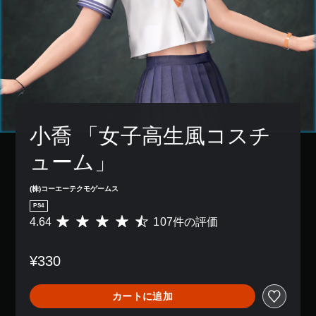
小喬 「女子高生風コスチ
ューム」
(株)コーエーテクモゲームス
PS4
4.64
107件の評価
評
価
数
¥330
は
1
0
カートに追加
7
、