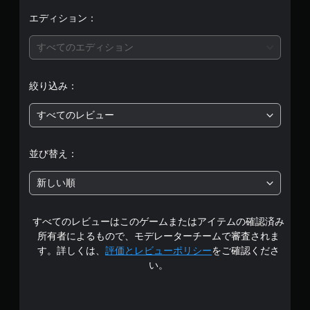
均
エディション：
評
すべてのエディション
価
絞り込み：
は
すべてのレビュー
5
段
並び替え：
階
新しい順
中
すべてのレビューはこのゲームまたはアイテムの確認済み
の
所有者によるもので、モデレーターチームで審査されま
4
す。詳しくは、
評価とレビューポリシー
をご確認くださ
い。
.
6