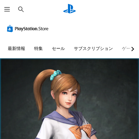
検
索
最新情報
特集
セール
サブスクリプション
ゲーム