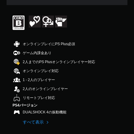
平
均
評
価
は
5
段
階
オンラインプレイにPS Plus必須
中
の
ゲーム内課金あり
4
2人までのPS Plusオンラインプレイヤー対応
.
6
オンラインプレイ対応
4
で
1 - 2人のプレイヤー
す
2人のオンラインプレイヤー
リモートプレイ対応
PS4バージョン
DUALSHOCK 4の振動機能
すべて表示