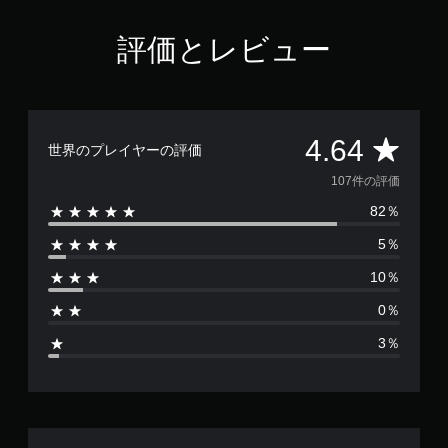
評価とレビュー
評
4.64
世界のプレイヤーの評価
価
107件の評価
82％
数
5％
は
10％
1
0％
0
3％
7
、
平