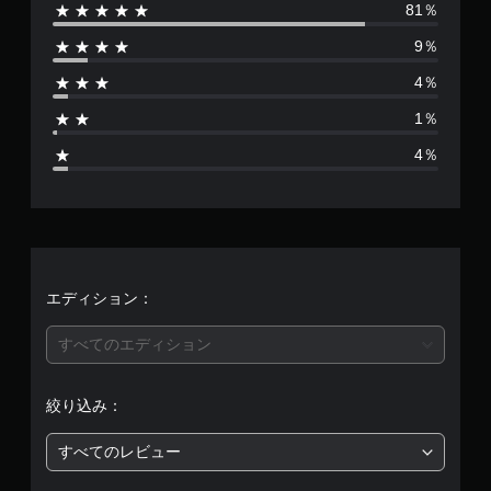
81％
数
9％
は
4％
6
1％
9
4％
、
平
均
評
エディション：
価
すべてのエディション
は
絞り込み：
5
すべてのレビュー
段