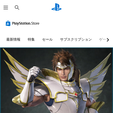
検
索
最新情報
特集
セール
サブスクリプション
ゲーム