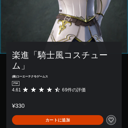
楽進「騎士風コスチュー
ム」
(株)コーエーテクモゲームス
PS4
4.61
69件の評価
評
価
数
¥330
は
6
9
カートに追加
、
平