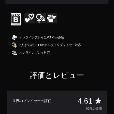
均
評
価
は
5
段
階
中
オンラインプレイにPS Plus必須
の
4
2人までのPS Plusオンラインプレイヤー対応
.
オンラインプレイ対応
6
1
で
す
評価とレビュー
評
4.61
世界のプレイヤーの評価
価
69件の評価