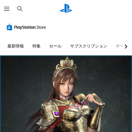
検
索
最新情報
特集
セール
サブスクリプション
ゲーム