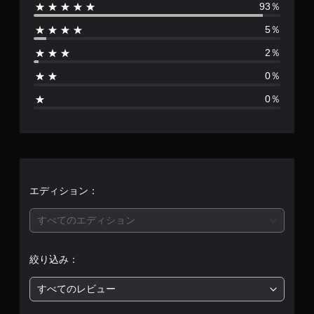
93％
数
5％
は
2％
1
0％
1
0％
3
、
平
均
エディション：
評
すべてのエディション
価
絞り込み：
は
すべてのレビュー
5