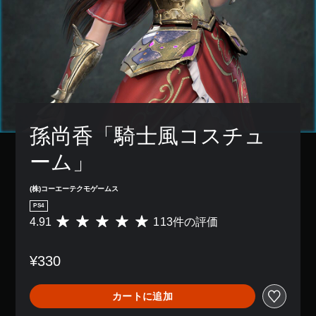
孫尚香「騎士風コスチュ
ーム」
(株)コーエーテクモゲームス
PS4
4.91
113件の評価
評
価
数
¥330
は
1
1
カートに追加
3
、