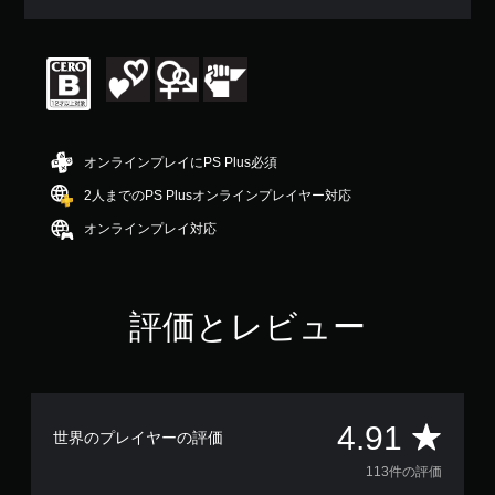
平
均
評
価
は
5
段
階
オンラインプレイにPS Plus必須
中
の
2人までのPS Plusオンラインプレイヤー対応
4
オンラインプレイ対応
.
9
1
で
す
評価とレビュー
評
4.91
世界のプレイヤーの評価
価
113件の評価