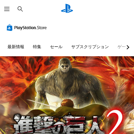
検
索
最新情報
特集
セール
サブスクリプション
ゲーム