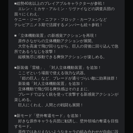
■総勢40名以上のプレイアブルキャラクターが参戦！
エレン・ミカサ・アルミン・リヴァイなどの調査兵団の
面々にくわえ、
ケニー・ジーク・ニファ・フロック・カーフェンなど
テレビアニメ３期で活躍するメンバーも続々参戦！
■「立体機動装置」の新感覚アクションを再現！
原作さながらの立体機動アクションが展開。
大空を高速で飛び回りながら、巨人の背後に回り込んで急
所であるうなじを攻撃！
縦横無尽に移動できる爽快アクションが楽しめる。
■新装備「雷槍」、「対人立体機動装置」を追加！
ここぞという場面で使える強力な武器。
「鎧の巨人」など、ブレードが通りづらい敵に効果抜群！
新装備「対人立体機動装置」を追加！
立体機動で飛び回る爽快感はそのままに、
ブレードではなく銃を使って攻撃する新感覚アクションが
楽しめる。
巨人にくわえ、人間との戦闘も展開！
■新モード「壁外奪還モード」を追加！
好きな原作キャラを兵団に勧誘し、壁外領域の奪還を目指
すモード。
原作ではありえないようなキャラの組み合わせが自由に設