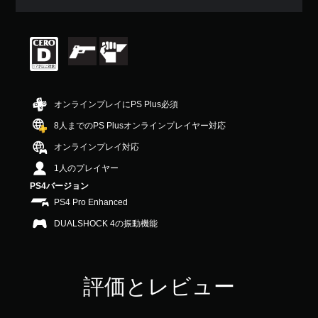
平
均
評
価
は
5
段
階
オンラインプレイにPS Plus必須
中
の
8人までのPS Plusオンラインプレイヤー対応
4
オンラインプレイ対応
.
5
1人のプレイヤー
6
PS4バージョン
で
す
PS4 Pro Enhanced
DUALSHOCK 4の振動機能
評価とレビュー