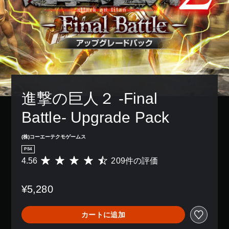
進撃の巨人２ -Final 
Battle- Upgrade Pack
(株)コーエーテクモゲームス
PS4
4.56
209件の評価
評
価
数
¥5,280
は
2
0
カートに追加
9
、