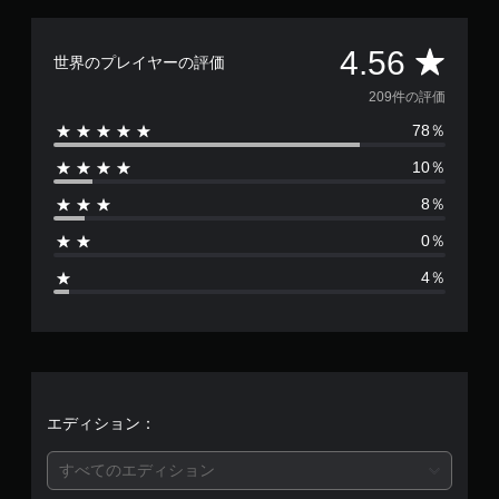
評
4.56
世界のプレイヤーの評価
価
209件の評価
78％
数
10％
は
8％
2
0％
0
4％
9
、
平
均
エディション：
評
すべてのエディション