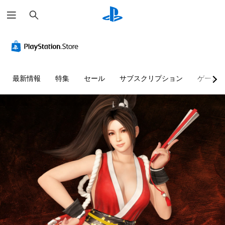
検
索
最新情報
特集
セール
サブスクリプション
ゲーム