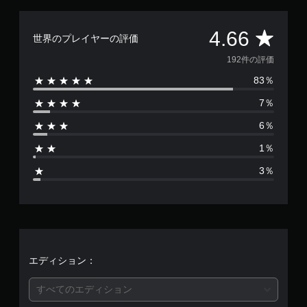
評
4.66
世界のプレイヤーの評価
価
192件の評価
83％
数
7％
は
6％
1
1％
9
3％
2
、
平
均
エディション：
評
すべてのエディション