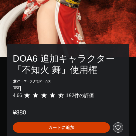
DOA6 追加キャラクター
「不知火 舞」使用権
(株)コーエーテクモゲームス
PS4
4.66
192件の評価
評
価
数
¥880
は
1
9
カートに追加
2
、