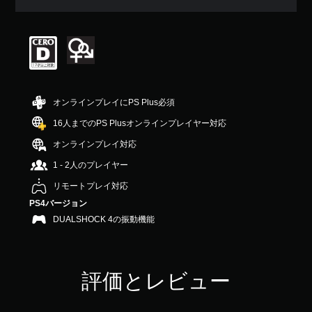
平
均
評
価
は
5
段
階
オンラインプレイにPS Plus必須
中
の
16人までのPS Plusオンラインプレイヤー対応
4
オンラインプレイ対応
.
6
1 - 2人のプレイヤー
6
で
リモートプレイ対応
す
PS4バージョン
DUALSHOCK 4の振動機能
評価とレビュー