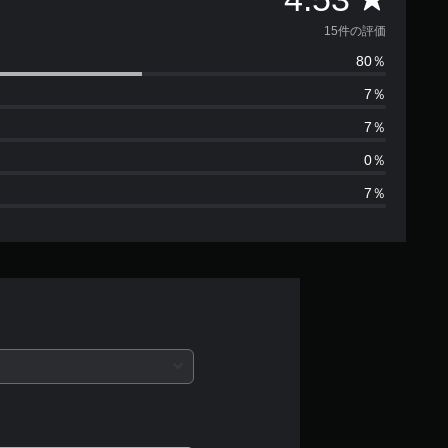
価
15件の評価
80％
数
7％
は
7％
1
0％
7％
5
、
平
均
評
価