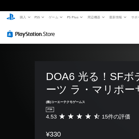
購入
PS5
ゲーム
PS Plus
周辺機器
最新情報
サポ
DOA6 光る！SF
ーツ ラ・マリポー
(株)コーエーテクモゲームス
PS4
4.53
15件の評価
評
価
数
¥330
は