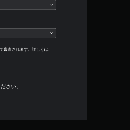
は
5
段
階
中
で審査されます。詳しくは、
の
4
.
ください。
5
3
で