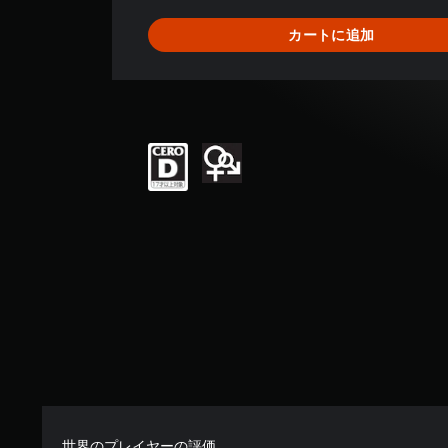
1
5
カートに追加
、
平
均
評
価
は
5
段
階
中
の
4
.
5
3
で
す
世界のプレイヤーの評価