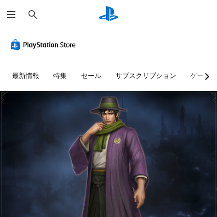
検
索
最新情報
特集
セール
サブスクリプション
ゲーム