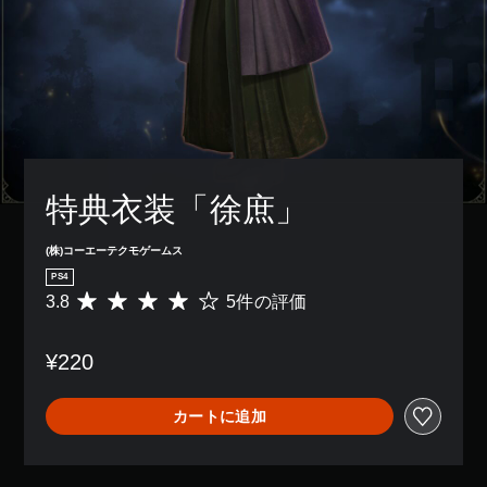
特典衣装「徐庶」
(株)コーエーテクモゲームス
PS4
3.8
5件の評価
評
価
数
¥220
は
5
、
カートに追加
平
均
評
価