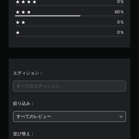
0％
は
60％
5
0％
、
0％
平
均
評
価
エディション：
は
すべてのエディション
5
絞り込み：
段
すべてのレビュー
階
中
並び替え：