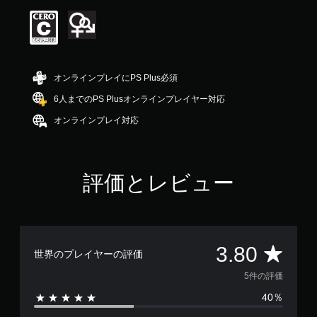
は
5
段
階
中
の
オンラインプレイにPS Plus必須
3
.
6人までのPS Plusオンラインプレイヤー対応
8
オンラインプレイ対応
で
す
評価とレビュー
評
3.80
世界のプレイヤーの評価
価
5件の評価
40％
数