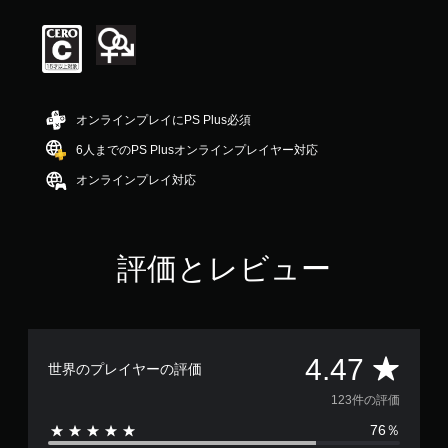
価
は
5
段
階
中
の
オンラインプレイにPS Plus必須
4
.
6人までのPS Plusオンラインプレイヤー対応
4
オンラインプレイ対応
7
で
す
評価とレビュー
評
4.47
世界のプレイヤーの評価
価
123件の評価
76％
数