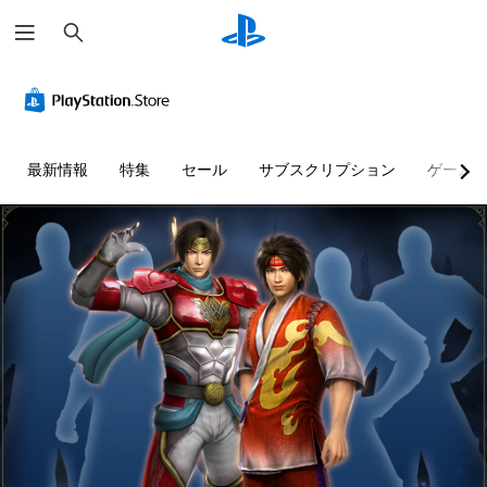
検
索
最新情報
特集
セール
サブスクリプション
ゲーム