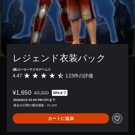
レジェンド衣装パック
(株)コーエーテクモゲームス
4.47
123件の評価
評
価
数
¥1,650
は
¥3,300
50%オフ
通常価格¥3,300より値引き
1
2026/8/12 02:59 PM UTCまで
2
過去30日間の最安価格：¥3,300
3
、
カートに追加
平
均
評