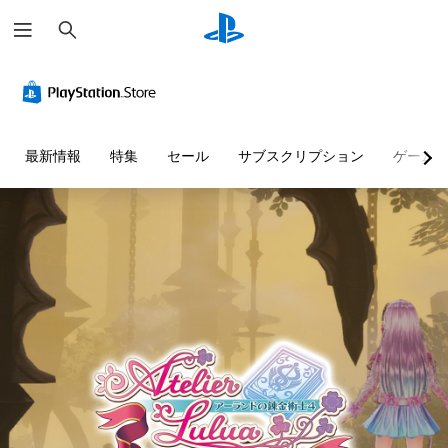
検
索
最新情報
特集
セール
サブスクリプション
ゲーム