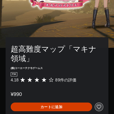
超高難度マップ「マキナ
領域」
(株)コーエーテクモゲームス
PS4
4.18
89件の評価
評
価
数
¥990
は
8
9
カートに追加
、
平