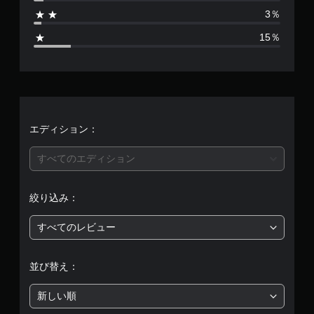
8
3％
9
15％
、
平
均
評
エディション：
価
すべてのエディション
は
絞り込み：
5
すべてのレビュー
段
階
並び替え：
中
新しい順