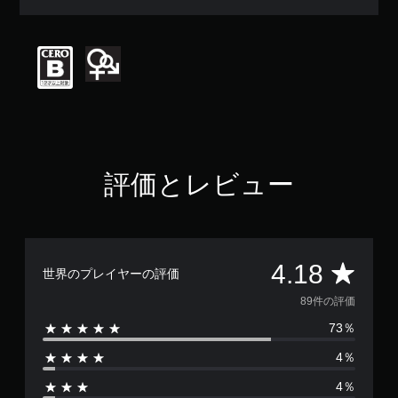
均
評
価
は
5
段
階
中
の
4
.
評価とレビュー
1
8
で
す
評
4.18
世界のプレイヤーの評価
価
89件の評価
73％
数
4％
は
4％