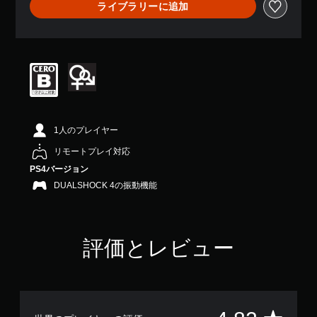
ライブラリーに追加
7
、
平
均
評
価
は
5
段
階
1人のプレイヤー
中
の
リモートプレイ対応
4
PS4バージョン
.
DUALSHOCK 4の振動機能
8
2
で
す
評価とレビュー