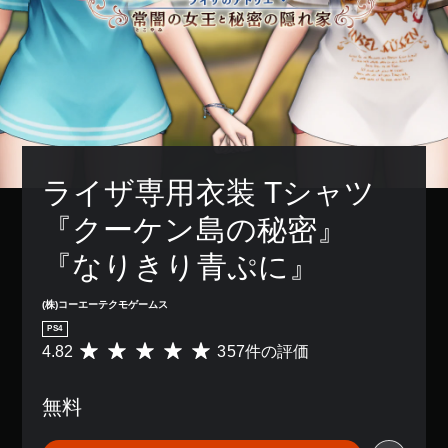
ライザ専用衣装 Tシャツ
『クーケン島の秘密』
『なりきり青ぷに』
(株)コーエーテクモゲームス
PS4
4.82
357件の評価
評
価
数
無料
は
3
5