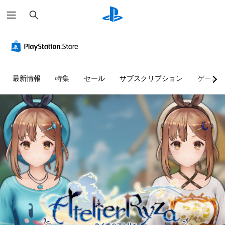
検
索
最新情報
特集
セール
サブスクリプション
ゲーム