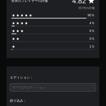
評
4.82
世界のプレイヤーの評価
価
357件の評価
90％
数
4％
は
6％
3
0％
5
1％
7
、
平
均
エディション：
評
すべてのエディション
価
絞り込み：
は