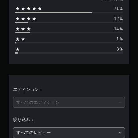
価
71％
数
12％
は
14％
1
1％
7
3％
6
、
平
均
エディション：
評
すべてのエディション
価
絞り込み：
は
すべてのレビュー
5