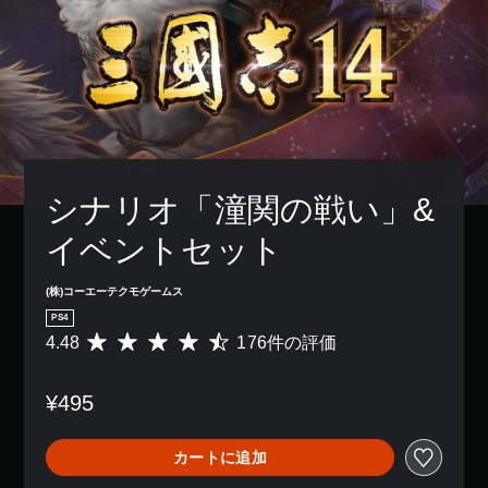
シナリオ「潼関の戦い」&
イベントセット
(株)コーエーテクモゲームス
PS4
4.48
176件の評価
評
価
数
¥495
は
1
7
カートに追加
6
、