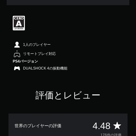
平
均
評
価
は
5
段
階
1人のプレイヤー
中
の
リモートプレイ対応
4
PS4バージョン
.
DUALSHOCK 4の振動機能
4
8
で
す
評価とレビュー
評
4.48
世界のプレイヤーの評価
176件の評価