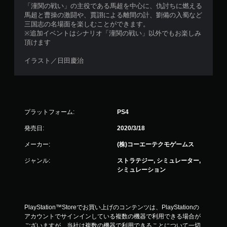
「潼関の戦い」の主役である馬超を中心に、仇討ちに燃える
馬超と曹操の激闘や、賈詡による離間の計、劉備の入蜀など
三国志の名場面を楽しむことができます。
※追加イベントはシナリオ「潼関の戦い」以外でもお楽しみ
頂けます
イラスト／日田慶治
プラットフォーム:
PS4
発売日:
2020/3/18
メーカー:
(株)コーエーテクモゲームス
ジャンル:
ストラテジー, シミュレーター,
シミュレーション
PlayStation™Storeでお買い上げのコンテンツは、PlayStationの
アカウントでサインインしている複数の機器で利用できる場合が
ございますが、当社は複数の機器で利用できることについて一切