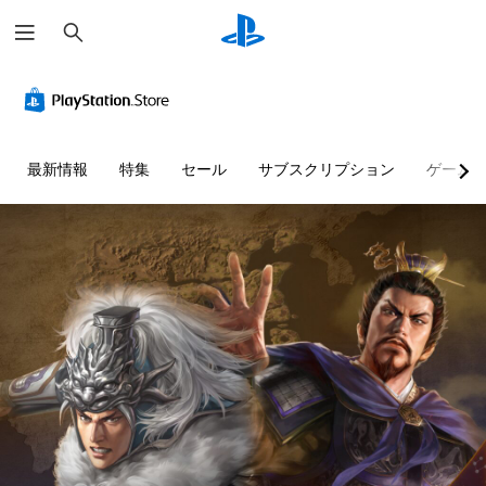
検
索
最新情報
特集
セール
サブスクリプション
ゲーム