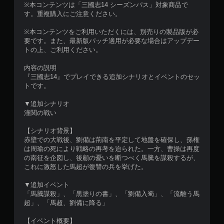
※本コンテンツは「三國志14 シーズンパス」対象商品で
す。重複購入にご注意ください。
※本コンテンツをご利用いただくには、別売りの製品版が必
要です。また、最新版パッチ適用が必要な場合はアップデー
トの上、ご利用ください。
内容の説明
『三國志14』でプレイできる追加シナリオとイベントのセッ
トです。
▼追加シナリオ
潼関の戦い
【シナリオ背景】
赤壁での大戦後、劉備は荊南を平定して地盤を確保し、孫権
は周瑜の死により戦略の再考を迫られた。一方、曹操は再度
の南征を企図し、後顧の憂いを断つべく馬騰を謀殺するが、
これに激怒した馬超が復讐の兵を挙げた。
▼追加イベント
「馬騰謀殺」、「黒塗りの書」、「劉備入蜀」、「流離う馬
超」、「馬超、劉備に降る」
【イベント概要】