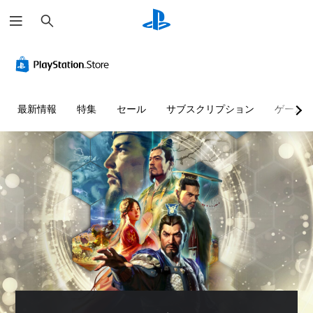
検
索
最新情報
特集
セール
サブスクリプション
ゲーム