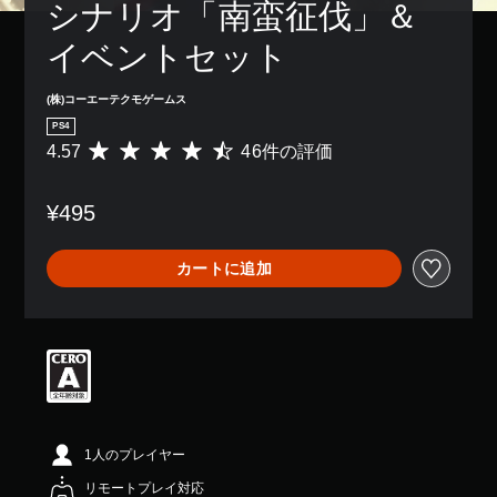
シナリオ「南蛮征伐」＆
イベントセット
(株)コーエーテクモゲームス
PS4
4.57
46件の評価
評
価
数
¥495
は
4
6
カートに追加
、
平
均
評
価
は
5
段
階
中
1人のプレイヤー
の
リモートプレイ対応
4