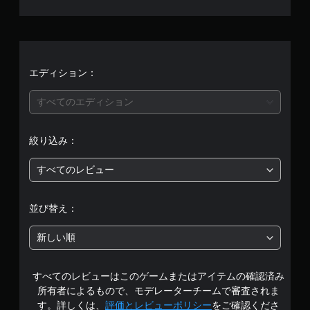
、
平
均
評
エディション：
価
すべてのエディション
は
絞り込み：
5
すべてのレビュー
段
階
並び替え：
中
新しい順
の
すべてのレビューはこのゲームまたはアイテムの確認済み
4
所有者によるもので、モデレーターチームで審査されま
.
す。詳しくは、
評価とレビューポリシー
をご確認くださ