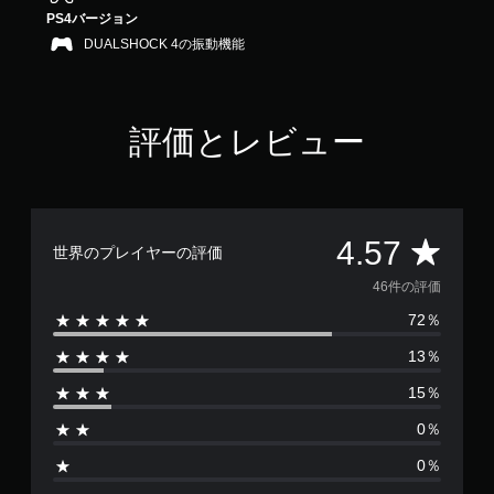
.
PS4バージョン
5
DUALSHOCK 4の振動機能
7
で
す
評価とレビュー
評
4.57
世界のプレイヤーの評価
価
46件の評価
72％
数
13％
は
15％
4
0％
6
0％