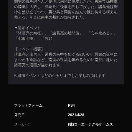
関羽の仇を討たんと劉備は荊州に侵攻したが、夷陵で孫権軍
の陸遜に大敗し、諸葛亮に後事を託して没した。諸葛亮は劉
禅を盛り立てつつ、再び呉と同盟を結んで魏に抗する構えを
整える。そこに南中の叛乱が知らされた。
▼追加イベント
「諸葛亮の南征」、「諸葛亮の離間策」、「心を攻める」、
「七縦七擒」、「饅頭」
【イベント概要】
諸葛亮と南蛮王・孟獲の南中をめぐる戦いや、饅頭の誕生に
まつわる逸話など、南蛮の叛乱を鎮めるために南征に赴いた
諸葛亮の活躍が描かれます。
※追加イベントはどのシナリオでもお楽しみ頂けます
プラットフォーム:
PS4
発売日:
2021/4/28
メーカー:
(株)コーエーテクモゲームス