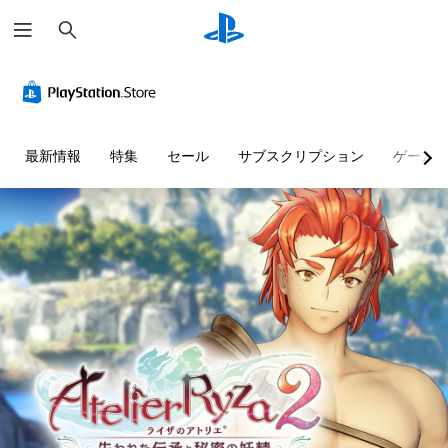
検
索
最新情報
特集
セール
サブスクリプション
ゲーム