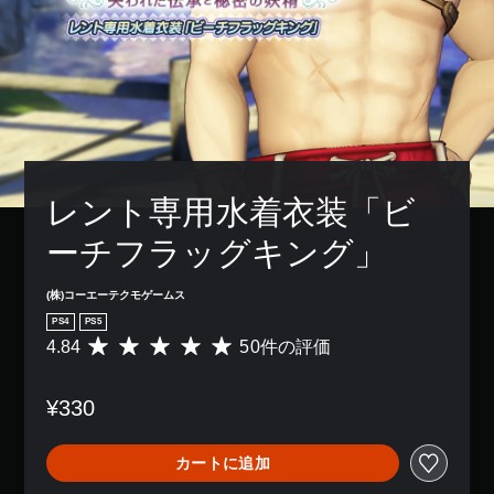
レント専用水着衣装「ビ
ーチフラッグキング」
(株)コーエーテクモゲームス
PS4
PS5
4.84
50件の評価
評
価
数
¥330
は
5
0
カートに追加
、
平