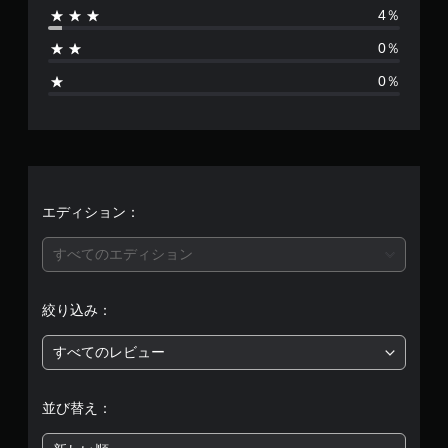
4％
5
0％
0
0％
、
平
均
評
エディション：
価
すべてのエディション
は
絞り込み：
5
すべてのレビュー
段
階
並び替え：
中