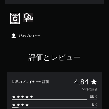
均
評
価
は
5
段
階
中
1人のプレイヤー
の
4
.
8
評価とレビュー
4
で
す
評
4.84
世界のプレイヤーの評価
価
50件の評価
88％
数
8％
は