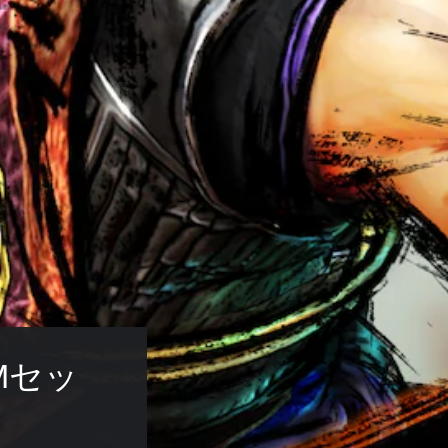
Mセッ
』