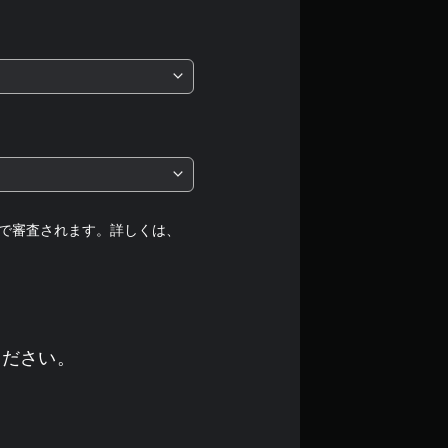
価
は
5
段
階
中
で審査されます。詳しくは、
の
4
.
ください。
7