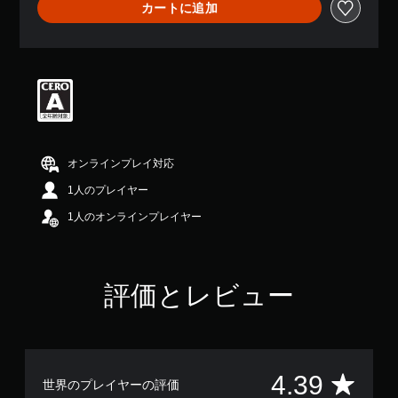
カートに追加
、
平
均
評
価
は
5
段
階
中
オンラインプレイ対応
の
4
1人のプレイヤー
.
1人のオンラインプレイヤー
3
9
で
す
評価とレビュー
評
4.39
世界のプレイヤーの評価