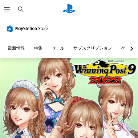
検
索
最新情報
特集
セール
サブスクリプション
ゲーム