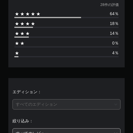
価
28件の評価
64％
数
18％
は
14％
2
0％
8
4％
、
平
均
評
エディション：
価
すべてのエディション
は
絞り込み：
5