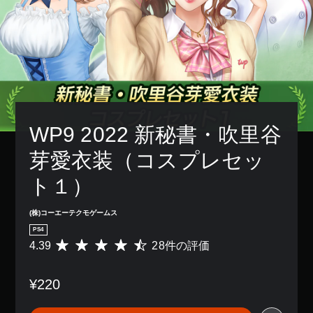
WP9 2022 新秘書・吹里谷
芽愛衣装（コスプレセッ
ト１）
(株)コーエーテクモゲームス
PS4
4.39
28件の評価
評
価
数
¥220
は
2
8