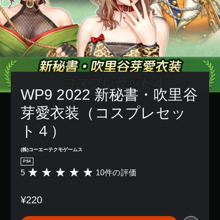
WP9 2022 新秘書・吹里谷
芽愛衣装（コスプレセッ
ト４）
(株)コーエーテクモゲームス
PS4
5
10件の評価
評
価
数
¥220
は
1
0