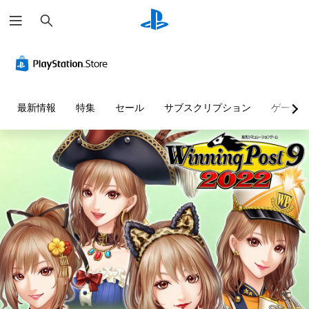
検
索
最新情報
特集
セール
サブスクリプション
ゲーム