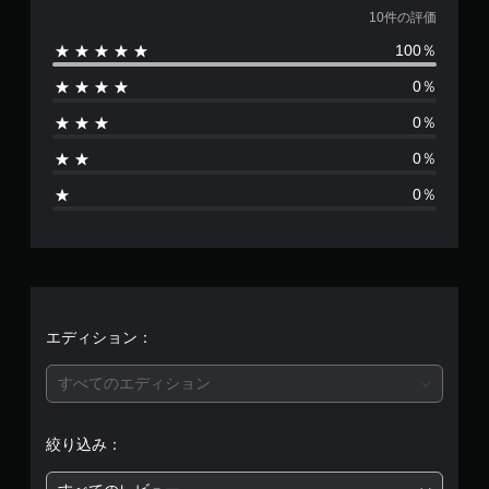
価
10件の評価
100％
数
0％
は
0％
1
0％
0
0％
、
平
均
評
エディション：
価
すべてのエディション
は
絞り込み：
5