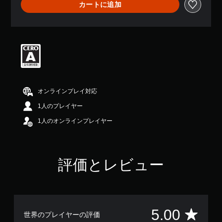
カートに追加
、
平
均
評
価
は
5
段
階
中
オンラインプレイ対応
の
5
1人のプレイヤー
で
1人のオンラインプレイヤー
す
評価とレビュー
評
5.00
世界のプレイヤーの評価