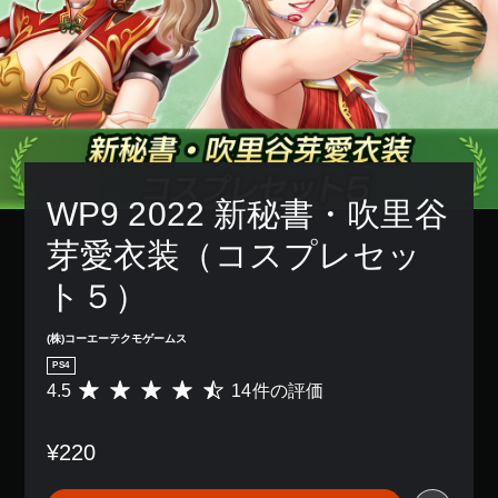
WP9 2022 新秘書・吹里谷
芽愛衣装（コスプレセッ
ト５）
(株)コーエーテクモゲームス
PS4
4.5
14件の評価
評
価
数
¥220
は
1
4