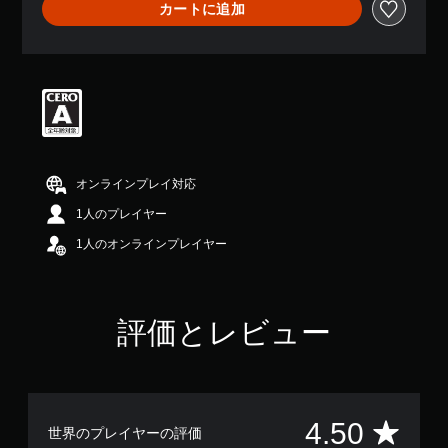
カートに追加
、
平
均
評
価
は
5
段
階
中
オンラインプレイ対応
の
4
1人のプレイヤー
.
1人のオンラインプレイヤー
5
で
す
評価とレビュー
評
4.50
世界のプレイヤーの評価