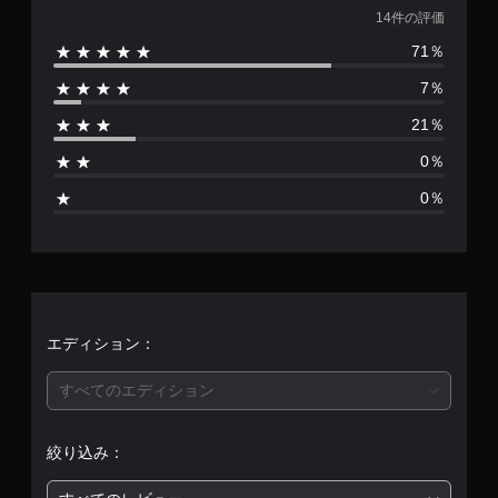
価
14件の評価
71％
数
7％
は
21％
1
0％
4
0％
、
平
均
評
エディション：
価
すべてのエディション
は
絞り込み：
5