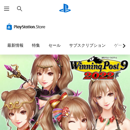
検
索
最新情報
特集
セール
サブスクリプション
ゲーム