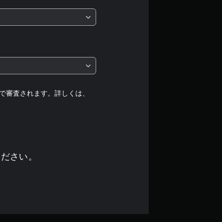
5
段
階
中
の
で審査されます。詳しくは、
4
.
2
ください。
5
で