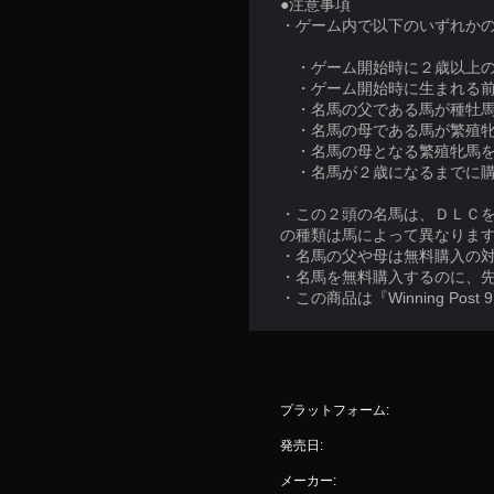
●注意事項
・ゲーム内で以下のいずれか
・ゲーム開始時に２歳以上の
・ゲーム開始時に生まれる前
・名馬の父である馬が種牡馬
・名馬の母である馬が繁殖牝
・名馬の母となる繁殖牝馬を
・名馬が２歳になるまでに購
・この２頭の名馬は、ＤＬＣ
の種類は馬によって異なりま
・名馬の父や母は無料購入の
・名馬を無料購入するのに、
・この商品は『Winning Pos
プラットフォーム:
発売日:
メーカー: