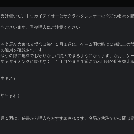
ら受け継いだ、トウカイテイオーとサクラバクシンオーの２頭の名馬を
トもございます。重複購入にご注意ください
ある名馬が含まれる場合は毎年１月１週に、ゲーム開始時に２歳以上の
Ｃの適用を確認されます
先取引の際に無料でお守りなしに購入できるようになります。なお、ゲ
用するタイミングに関係なく、１年目の６月１週にのみ自分の所有競走
年生まれ）
９年生まれ）
５月１週に、秘書から購入をおすすめされます。名馬が幼駒でいる間は