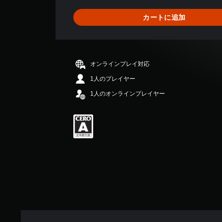
4
、
カートに追加
平
均
評
価
は
オンラインプレイ対応
5
段
1人のプレイヤー
階
1人のオンラインプレイヤー
中
の
4
.
2
5
で
す