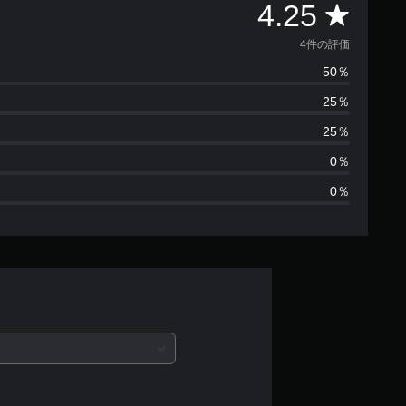
評
4.25
価
4件の評価
50％
数
25％
は
25％
4
0％
0％
、
平
均
評
価
は