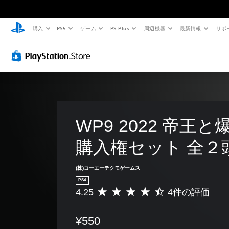
購入
PS5
ゲーム
PS Plus
周辺機器
最新情報
サポ
WP9 2022 帝王と
購入権セット 全２
(株)コーエーテクモゲームス
PS4
4.25
4件の評価
評
価
数
¥550
は