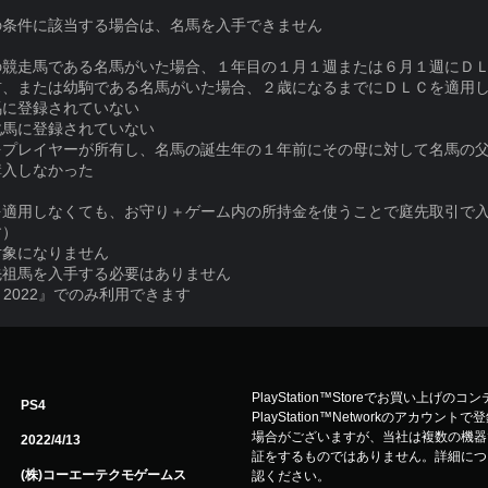
の条件に該当する場合は、名馬を入手できません
競走馬である名馬がいた場合、１年目の１月１週または６月１週にＤＬ
、または幼駒である名馬がいた場合、２歳になるまでにＤＬＣを適用
に登録されていない
馬に登録されていない
プレイヤーが所有し、名馬の誕生年の１年前にその母に対して名馬の父
入しなかった
を適用しなくても、お守り＋ゲーム内の所持金を使うことで庭先取引で
す）
対象になりません
先祖馬を入手する必要はありません
t 9 2022』でのみ利用できます
PlayStation™Storeでお買い上げの
PS4
PlayStation™Networkのアカ
場合がございますが、当社は複数の機器
2022/4/13
証をするものではありません。詳細について
(株)コーエーテクモゲームス
認ください。