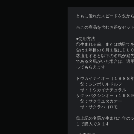
ともに優れたスピードを父か
※この商品を含むお得なセッ
●使用方法
①生まれる前、または幼駒で
合は１年目の６月１週にＤＬ
②適用すると以下の名馬が庭
である名馬がいた場合は、適
ってもらえます
トウカイテイオー（１９８８
父：シンボリルドルフ
母：トウカイナチュラル
サクラバクシンオー（１９８
父：サクラユタカオー
母：サクラハゴロモ
③上記の名馬が生まれた年の
しで購入できます