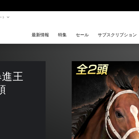
ート
最新情報
特集
セール
サブスクリプション
爆進王 
頭