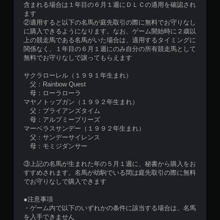
含まれる場合は１年目の６月１週にＤＬＣの適用を確認され
ます
②適用すると以下の名馬が庭先取引の際に無料でお守りなし
に購入できるようになります。なお、ゲーム開始時に２歳以
上の競走馬である名馬がいた場合は、適用するタイミングに
関係なく、１年目の６月１週にのみ自分の所有競走馬として
無料でお守りなしで譲ってもらえます
サクラローレル（１９９１年生まれ）
父：Rainbow Quest
母：ローラローラ
マヤノトップガン（１９９２年生まれ）
父：ブライアンズタイム
母：アルプミープリーズ
マーベラスサンデー（１９９２年生まれ）
父：サンデーサイレンス
母：モミジダンサー
③上記の名馬が生まれた年の５月１週に、秘書から購入をお
すすめされます。名馬が幼駒でいる間は庭先取引の際に無料
でお守りなしで購入できます
●注意事項
・ゲーム内で以下のいずれかの条件に該当する場合は、名馬
を入手できません