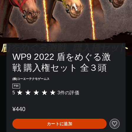
WP9 2022 盾をめぐる激
戦 購入権セット 全３頭
(株)コーエーテクモゲームス
PS4
5
3件の評価
評
価
数
¥440
は
3
、
カートに追加
平
均