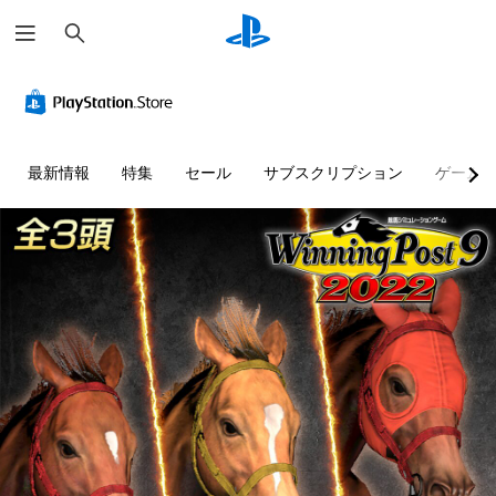
検
索
最新情報
特集
セール
サブスクリプション
ゲーム