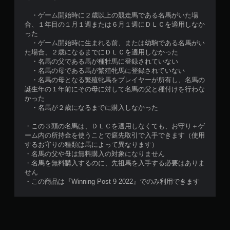
・ゲーム開始時に２歳以上の競走馬である名馬がいた場
合、１年目の１月１週または６月１週にＤＬＣを適用しなか
った
・ゲーム開始時に生まれる前、または幼駒である名馬がい
た場合、２歳になるまでにＤＬＣを適用しなかった
・名馬の父である馬が種牡馬に登録されていない
・名馬の母である馬が繁殖牝馬に登録されていない
・名馬の母となる繁殖牝馬をプレイヤーが所有し、名馬の
誕生年の１年前にその母に対して名馬の父と種付けを行わな
かった
・名馬が２歳になるまでに購入しなかった
・この３頭の名馬は、ＤＬＣを適用しなくても、お守り＋ゲ
ーム内の所持金を使うことで庭先取引で入手できます（使用
するお守りの種類は馬によって異なります）
・名馬の父や母は無料購入の対象になりません
・名馬を無料購入するのに、先祖馬を入手する必要はありま
せん
・この商品は『Winning Post 9 2022』でのみ利用できます