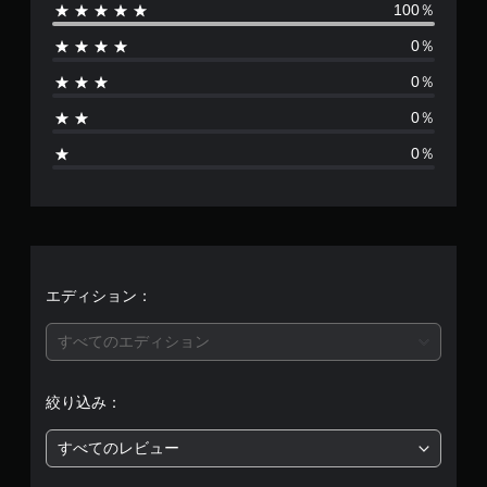
100％
数
0％
は
0％
3
0％
、
0％
平
均
評
価
エディション：
は
すべてのエディション
5
絞り込み：
段
すべてのレビュー
階