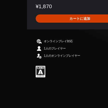
数
¥1,870
は
1
2
カートに追加
0
、
平
均
評
オンラインプレイ対応
価
は
1人のプレイヤー
5
1人のオンラインプレイヤー
段
階
中
の
4
.
0
9
で
す