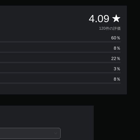
評
4.09
価
120件の評価
60％
数
8％
は
22％
1
3％
8％
2
0
、
平
均