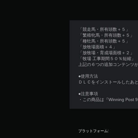
「競走馬・所有頭数＋５」
「繁殖牝馬・所有頭数＋５」
「種牡馬・所有頭数＋５」
「放牧場面積＋４」
「放牧場・育成場面積＋２」
「牧場 工事期間５０％短縮」
上記の６つの追加コンテンツ
●使用方法
ＤＬＣをインストールしたあ
●注意事項
・この商品は『Winning Pos
プラットフォーム: