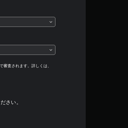
評
価
は
5
段
階
で審査されます。詳しくは、
中
の
4
ください。
.