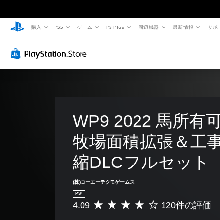
購入
PS5
ゲーム
PS Plus
周辺機器
最新情報
サポ
WP9 2022 馬所
牧場面積拡張＆工
縮DLCフルセット
(株)コーエーテクモゲームス
PS4
4.09
120件の評価
評
価