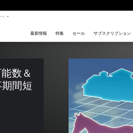
ート
最新情報
特集
セール
サブスクリプション
有可能数＆
事期間短